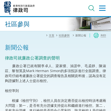
跳
至
主
內
進階搜尋
容
社區參與
主頁
社區參與
新聞公報
列印
新聞公報
律政司就廉政公署調查的聲明
廉政公署已就有關李卓人、梁家傑、涂謹申、毛孟靜、陳淑
莊、黎智英及Mark Herman Simon的多項投訴進行全面調查。律
政司仔細考慮廉政公署提交的調查報告及相關資料後，認為沒有足
夠證據對上述人士提出檢控。
檢控準則
根據《檢控守則》，檢控人員在決定應否提出檢控時須考慮兩
大問題：第一，是否有充分證據支持提出和繼續進行檢控。第二，
若有充分證據，進行檢控是否符合公眾利益。除非檢控人員信納在