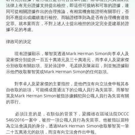
法律上有充分證據支持提出檢控，即這些可接納和可靠的證據，連
同可從相關證據作出的合理推論，有相當機會能證明有關罪行，否
則不應提出或繼續進行檢控。而驗證標準則為是否有合理機會達致
定罪。就本案而言，不對上述人士提出檢控的決定完全是建基於證
據不足的考慮。
律政司的決定
現有證據顯示，黎智英透過Mark Herman Simon向李卓人及
梁家傑分別提供一百五十萬港元及三十萬港元，而李卓人及梁家傑
分別收取有關款項。至於涂謹申、毛孟靜及陳淑莊，則並無證據顯
示他們收取黎智英或Mark Herman Simon的任何款項。
對李卓人及梁家傑的主要指控，是他們沒有向立法會申報其各
自收取的款項，可能構成普通法下的公職人員行為失當罪。而黎智
英及Mark Herman Simon被指涉嫌觸犯與公職人員行為失當有關
的罪行。
必須注意的是，在類似的背景下，梁國雄在區域法院DCCC
546/2016一案中，被控一項公職人員行為失當罪。他被指以當時
為立法會議員的身分，透過Mark Herman Simon收取黎智英一筆
二十五萬港元的款項，而沒有向立法會作出申報。