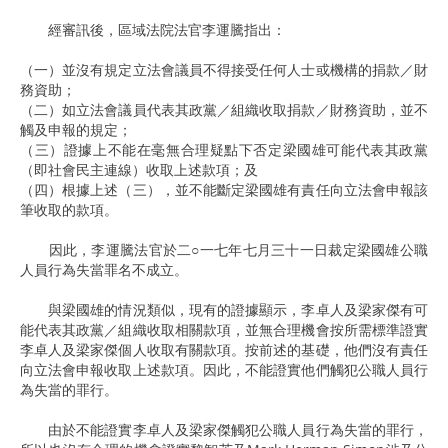
經審訊後，區域法院法官李運騰指出：
（一）並沒有規定立法會議員不得接受任何人士或機構的捐款／財
務資助；
（二）如立法會議員代表其政黨／組織收取捐款／財務資助，並不
觸及申報的規定；
（三）證據上不能在毫無合理疑點下否定梁國雄可能代表其政黨
（即社會民主連線）收取上述款項；及
（四）根據上述（三），並不能斷定梁國雄有責任向立法會申報該
筆收取的款項。
因此，李運騰法官於二○一七年七月三十一日裁定梁國雄公職
人員行為失當罪名不成立。
與梁國雄的情況類似，現有的證據顯示，李卓人及梁家傑有可
能代表其政黨／組織收取相關款項，並無合理機會按所需標準證實
李卓人及梁家傑個人收取有關款項。按前述的基礎，他們沒有責任
向立法會申報收取上述款項。因此，不能證實他們觸犯公職人員行
為失當的罪行。
由於不能證實李卓人及梁家傑觸犯公職人員行為失當的罪行，