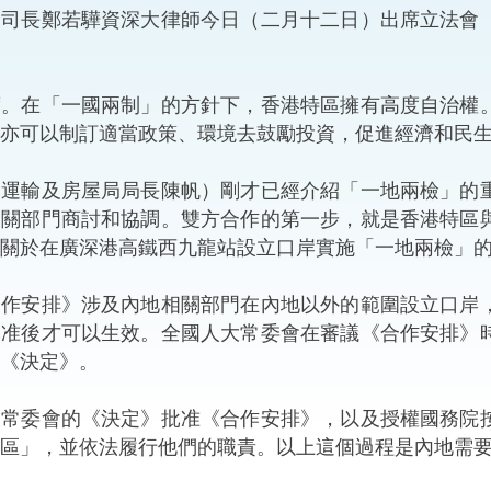
司司長鄭若驊資深大律師今日（二月十二日）出席立法會
“一帶一路”建設
計劃
Tiế
粵港澳大灣區
在「一國兩制」的方針下，香港特區擁有高度自治權。
亦可以制訂適當政策、環境去鼓勵投資，促進經濟和民
輸及房屋局局長陳帆）剛才已經介紹「一地兩檢」的重
決服務中心
相關部門商討和協調。雙方合作的第一步，就是香港特區
關於在廣深港高鐵西九龍站設立口岸實施「一地兩檢」
安排》涉及內地相關部門在內地以外的範圍設立口岸，
批准後才可以生效。全國人大常委會在審議《合作安排》
《決定》。
委會的《決定》批准《合作安排》，以及授權國務院按
區」，並依法履行他們的職責。以上這個過程是內地需