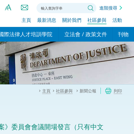
進階搜尋
主頁
最新消息
關於我們
社區參與
活動
A
A
國際法律人才培訓學院
立法會 / 政策文件
刊物
A
港設立辦事
的學院
現行政策措施
基本
asa Indonesia (印尼語)
的專家委員會
政策文件
粵港
दी (印度語)
的辦公室
特別財務委員會
香港
ाली (尼泊爾語)
主頁
社區參與
新聞公報
列印
ਾਬੀ (旁遮普語)
的培訓課程和能力建設項
民事
alog (他加祿語)
交易
年刊 2024-2025
าไทย (泰語)
案》委員會會議開場發言（只有中文
國際
اردو (烏爾都語)
年度回顧 2024-2025