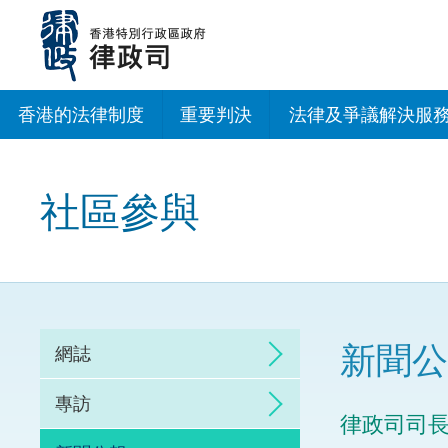
跳
至
主
內
容
香港的法律制度
重要判決
法律及爭議解決服
法治建設辦公室
社區參與
香港專業服務出海
調解
仲裁
新聞公
網誌
訴訟
專訪
律政司司
網上爭議解決及法