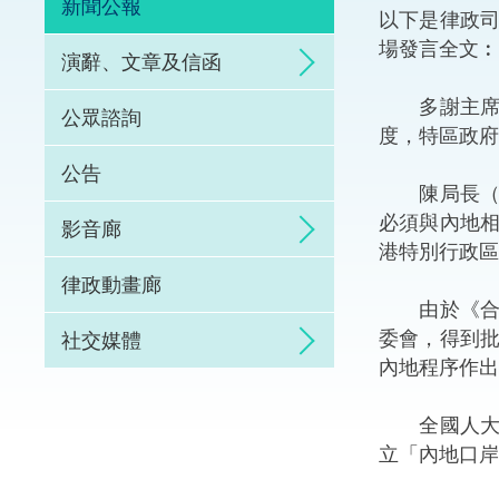
新聞公報
以下是律政
體育爭議解決先導
場發言全文︰
演辭、文章及信函
能力建設
多謝主席。
公眾諮詢
度，特區政府
法律樞紐
公告
陳局長（運
促成交易和爭議解
必須與內地
影音廊
港特別行政區
律政動畫廊
由於《合作
委會，得到
社交媒體
內地程序作出
全國人大常
立「內地口岸