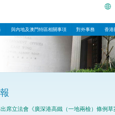
繁
简
務
與內地及澳門特區相關事項
對外事務
香港
EN
與內地的安排
國際政府機構在香
我們
處或運作
Bah
平台
香港與內地相互認可和執行民
我們
商事案件判決的安排
多邊協定
हिन्
我們
नेप
關於建立更緊密經貿關係的安
其他協定
排
ਪੰਜ
我們
目
報
Tag
與內地有關的項目及合作安排
我們的
ภาษ
與澳門特區的安排
長出席立法會《廣深港高鐵（一地兩檢）條例草
律科技
我們的