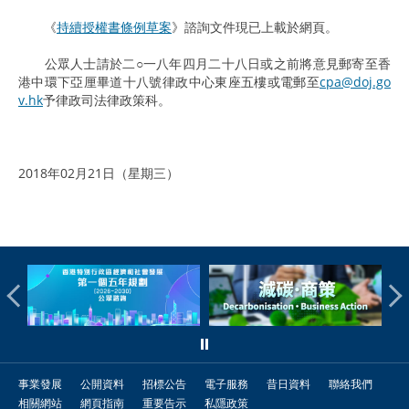
《
持續授權書條例草案
》諮詢文件現已上載於網頁。
公眾人士請於二○一八年四月二十八日或之前將意見郵寄至香
港中環下亞厘畢道十八號律政中心東座五樓或電郵至
cpa@doj.go
v.hk
予律政司法律政策科。
2018年02月21日（星期三）
事業發展
公開資料
招標公告
電子服務
昔日資料
聯絡我們
相關網站
網頁指南
重要告示
私隱政策