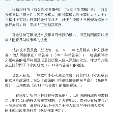
根據現行的《持久授權書條例》（香港法例第501章），持久
授權書是法律文件，容許授權人（即將其權力授予其他人的人士）
在精神上有能力行事時委任受權人，以便在授權人日後變為精神上
無行為能力時，受權人可照顧其事務。
香港現時可根據持久授權書而轉授的權力，涵蓋範圍僅限於授
權人財產及財政事務的決定。
法律改革委員會（法改會）在二○一一年七月發表《持久授權
書：個人照顧事宜》報告書（《2011年報告書》），建議擴闊持
久授權書的適用範圍至涵蓋就授權人個人照顧的決定。律政司其後
成立跨部門工作小組研究《2011年報告書》的建議。
發言人補充：「律政司小心考慮法改會、跨部門工作小組成員
的意見和建議後，制定了建議的《持續授權書條例草案》（條例草
案），以期實施《2011年報告書》的相關建議。」
「建議制定新的《持續授權書條例》，以新設的持續授權書制
度，取代現行的持久授權書機制。更具體地說，條例草案旨在訂定
一個法定架構，讓授權人賦予權力予承權人就其的任何個人照護、
財產或財政事務行事（包括作出決定）。」