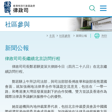
跳
至
主
內
進階搜尋
容
社區參與
主頁
社區參與
新聞公報
列印
新聞公報
律政司司長繼續北京訪問行程
律政司司長鄭若驊資深大律師今日（四月二十八日）在北京繼
續訪問行程。
鄭若驊上午拜訪司法部，與司法部部長傅政華和副部長熊選國
會面，就加強兩地法律界合作等議題交流意見，包括在「一帶一
路」和粵港澳大灣區發展規劃下的合作契機。雙方並談及香港作為
國際法律及爭議解決服務中心的優勢。
她並趁機與內地仲裁業界代表，包括北京仲裁委員會及中國國
際經濟貿易仲裁委員會成員會面，加強兩地在法律及仲裁服務方面