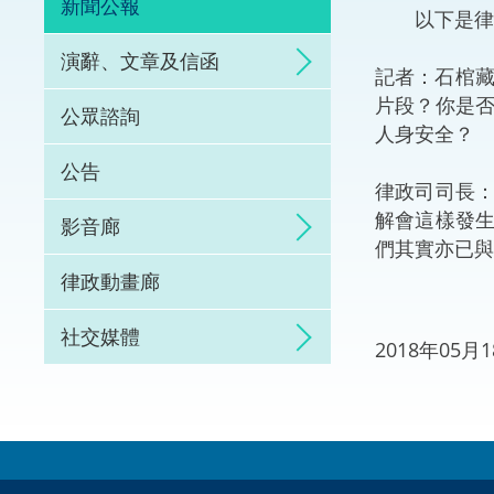
新聞公報
以下是律政
體育爭議解決先導
演辭、文章及信函
記者：石棺藏
能力建設
片段？你是
公眾諮詢
人身安全？
法律樞紐
公告
律政司司長
促成交易和爭議解
解會這樣發
影音廊
們其實亦已與
律政動畫廊
社交媒體
2018年05