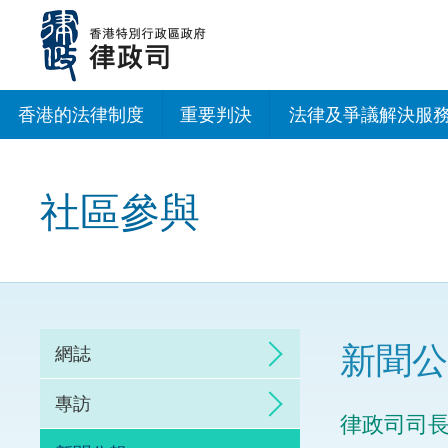
跳
至
主
內
容
香港的法律制度
重要判決
法律及爭議解決服
法治建設辦公室
社區參與
香港專業服務出海
調解
仲裁
新聞公
網誌
訴訟
專訪
律政司司
網上爭議解決及法