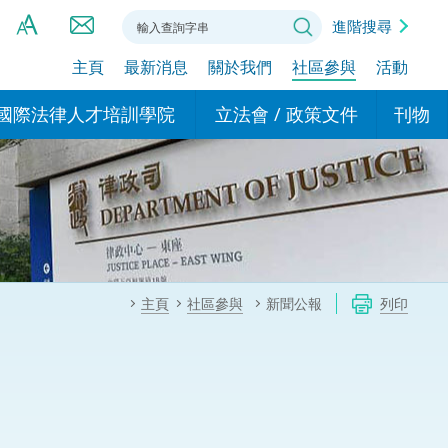
進階搜尋
主頁
最新消息
關於我們
社區參與
活動
A
A
國際法律人才培訓學院
立法會 / 政策文件
刊物
A
港設立辦事
的學院
現行政策措施
基本
asa Indonesia (印尼語)
的專家委員會
政策文件
粵港
दी (印度語)
的辦公室
特別財務委員會
香港
ाली (尼泊爾語)
主頁
社區參與
新聞公報
列印
ਾਬੀ (旁遮普語)
的培訓課程和能力建設項
民事
alog (他加祿語)
交易
年刊 2024-2025
าไทย (泰語)
國際
اردو (烏爾都語)
年度回顧 2024-2025