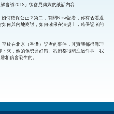
會議2018」後會見傳媒的談話內容：
法律
ng Việt (越南語)
如何確保公正？第二，有關Now記者，你有否看過
維護
會如何與內地商討，如何確保在法規上，確保記者的
刑事
。至於在北京（香港）記者的事件，其實我都很難理
相互
靜下來，他的傷勢會好轉。我們都很關注這件事，我
很難相信會發生的。
一般