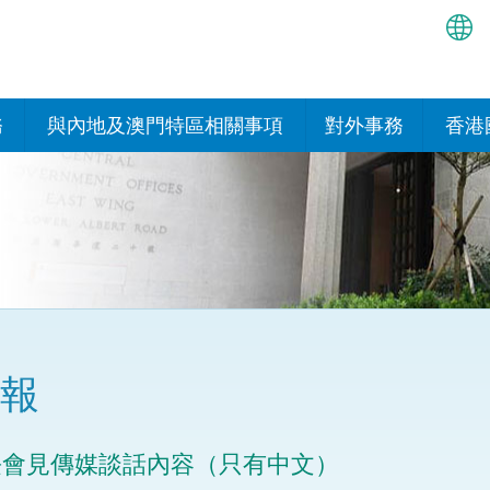
繁
简
務
與內地及澳門特區相關事項
對外事務
香港
EN
與內地的安排
國際政府機構在香
我們
處或運作
Bah
平台
香港與內地相互認可和執行民
我們
商事案件判決的安排
多邊協定
हिन्
我們
नेप
關於建立更緊密經貿關係的安
其他協定
排
ਪੰਜ
我們
目
報
Tag
與內地有關的項目及合作安排
我們的
ภาษ
與澳門特區的安排
長會見傳媒談話內容（只有中文）
律科技
我們的