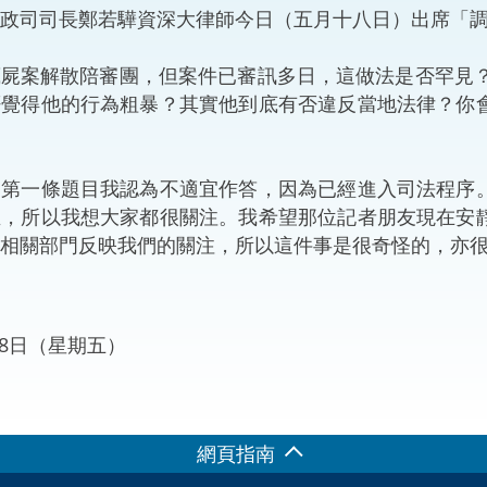
司司長鄭若驊資深大律師今日（五月十八日）出席「調解
“一帶一路”建設
計劃
Tiế
屍案解散陪審團，但案件已審訊多日，這做法是否罕見？
粵港澳大灣區
否覺得他的行為粗暴？其實他到底有否違反當地法律？你
：第一條題目我認為不適宜作答，因為已經進入司法程序
決服務中心
生，所以我想大家都很關注。我希望那位記者朋友現在安
相關部門反映我們的關注，所以這件事是很奇怪的，亦
月18日（星期五）
網頁指南