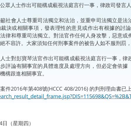
眾人士作出可能構成藐視法庭言行一事，律政司發言人
“一帶一路”建設
計劃
Tiế
社會人士尊重司法獨立和法治，並重申司法獨立是法治
粵港澳大灣區
的裁決或相關事項，發表理性的意見或作出有根據的討
守法律和尊重司法獨立。對法官作任何人身攻擊，惡意或
絕不容許。大家須知任何刑事案件的被告人如不服刑罰
決服務中心
士對彭寶琴法官作出可能構成藐視法庭言行一事，律政
一步評論有關事宜的具體進度及處理方向，但必定會依據
機構跟進相關事宜。
016年第408號(HCCC 408/2016) 的判刑理由書
earch_result_detail_frame.jsp?DIS=115698&QS=%2B&
月14日（星期四）