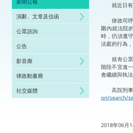
新聞公報
就近日有公
體育爭議解決先導
演辭、文章及信函
律政司呼籲
能力建設
圍內就法院
公眾諮詢
時，仍須遵
法律樞紐
法庭的行為，
公告
促成交易和爭議解
就有公眾人
影音廊
階段不宜進
會繼續與執法
律政動畫廊
高院刑事案件2
社交媒體
on/search/s
2018年06