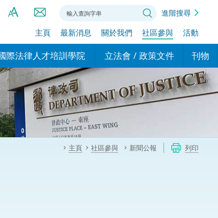
進階搜尋
主頁
最新消息
關於我們
社區參與
活動
A
A
國際法律人才培訓學院
立法會 / 政策文件
刊物
A
港設立辦事
的學院
現行政策措施
基本
asa Indonesia (印尼語)
的專家委員會
政策文件
粵港
दी (印度語)
的辦公室
特別財務委員會
香港
ाली (尼泊爾語)
主頁
社區參與
新聞公報
列印
ਾਬੀ (旁遮普語)
的培訓課程和能力建設項
民事
alog (他加祿語)
交易
年刊 2024-2025
าไทย (泰語)
國際
اردو (烏爾都語)
年度回顧 2024-2025