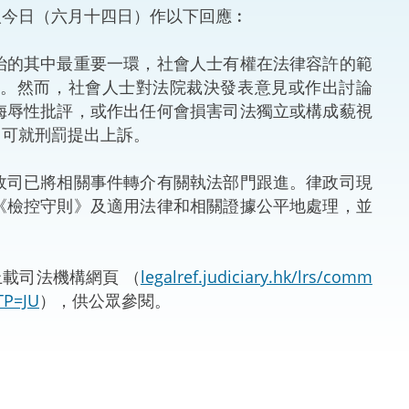
今日（六月十四日）作以下回應︰
法律
ng Việt (越南語)
的其中最重要一環，社會人士有權在法律容許的範
維護
論。然而，社會人士對法院裁決發表意見或作出討論
侮辱性批評，或作出任何會損害司法獨立或構成藐視
刑事
，可就刑罰提出上訴。
相互
司已將相關事件轉介有關執法部門跟進。律政司現
《檢控守則》及適用法律和相關證據公平地處理，並
一般
已上載司法機構網頁 （
legalref.judiciary.hk/lrs/comm
TP=JU
），供公眾參閱。