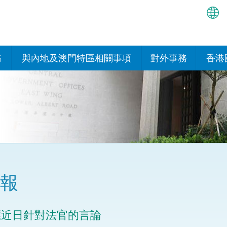
繁
简
務
與內地及澳門特區相關事項
對外事務
香港
EN
與內地的安排
國際政府機構在香
我們
處或運作
Bah
平台
香港與內地相互認可和執行民
我們
商事案件判決的安排
多邊協定
हिन्
我們
नेप
關於建立更緊密經貿關係的安
其他協定
排
ਪੰਜ
我們
目
報
Tag
與內地有關的項目及合作安排
我們的
ภาษ
與澳門特區的安排
應近日針對法官的言論
律科技
我們的