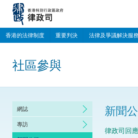
跳
至
主
內
容
香港的法律制度
重要判決
法律及爭議解決服
法治建設辦公室
社區參與
香港專業服務出海
調解
仲裁
新聞公
網誌
訴訟
專訪
律政司回
網上爭議解決及法