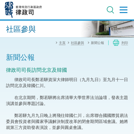
跳
至
主
內
進階搜尋
容
社區參與
主頁
社區參與
新聞公報
列印
新聞公報
​​律政司司長訪問北京及韓國
律政司司長鄭若驊資深大律師明日（九月九日）至九月十一日
訪問北京及韓國仁川。
在北京期間，鄭若驊將出席清華大學世界法治論壇，發表主題
演講並參與專題討論。
鄭若驊九月九日晚上將飛往韓國仁川，出席聯合國國際貿易法
委員會投資者與國家爭議解決制度改革的閉會期間區域會議。她將
就第三方資助發表演說，並參與圓桌會議。