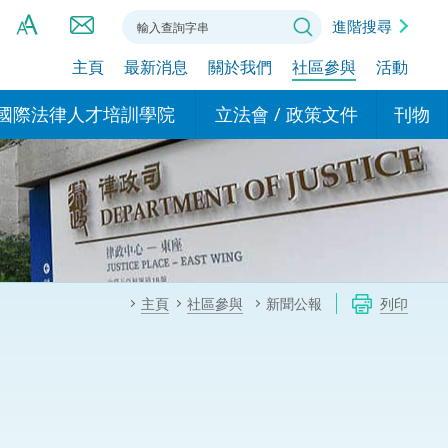
進階搜尋
主頁
最新消息
關於我們
社區參與
活動
A
A
國際法律人才培訓學院
立法會 / 政策文件
刊物
A
港設立辦事
的學院
現行政策措施
基本
asa Indonesia (印尼語)
的專家委員會
政策文件
粵港
दी (印度語)
的辦公室
特別財務委員會
香港
ाली (尼泊爾語)
主頁
社區參與
新聞公報
列印
ਾਬੀ (旁遮普語)
的培訓課程和能力建設項
民事
alog (他加祿語)
交易
年刊 2024-2025
าไทย (泰語)
國際
اردو (烏爾都語)
年度回顧 2024-2025