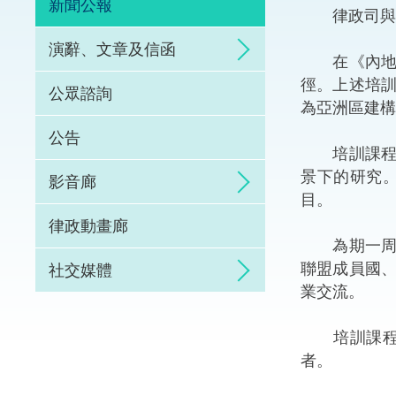
新聞公報
律政司與國
體育爭議解決先導
演辭、文章及信函
在《內地與
能力建設
徑。上述培
公眾諮詢
為亞洲區建構
法律樞紐
公告
培訓課程內
促成交易和爭議解
景下的研究
影音廊
目。
律政動畫廊
為期一周的
聯盟成員國
社交媒體
業交流。
培訓課程講
者。