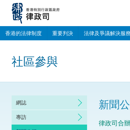
跳
至
主
內
容
香港的法律制度
重要判決
法律及爭議解決服
法治建設辦公室
社區參與
香港專業服務出海
調解
仲裁
新聞公
網誌
訴訟
專訪
律政司合
網上爭議解決及法