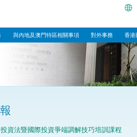
繁
简
務
與內地及澳門特區相關事項
對外事務
香港
EN
與內地的安排
國際政府機構在香
我們
處或運作
Bah
平台
香港與內地相互認可和執行民
我們
商事案件判決的安排
多邊協定
हिन्
我們
नेप
關於建立更緊密經貿關係的安
其他協定
排
ਪੰਜ
我們
目
報
Tag
與內地有關的項目及合作安排
我們的
ภาษ
與澳門特區的安排
辦投資法暨國際投資爭端調解技巧培訓課程
律科技
我們的