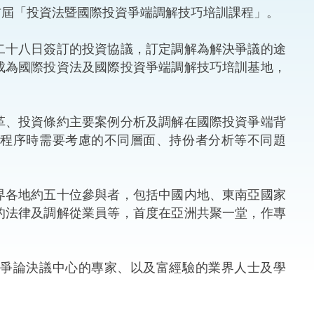
屆「投資法暨國際投資爭端調解技巧培訓課程」。
法律
ng Việt (越南語)
十八日簽訂的投資協議，訂定調解為解決爭議的途
維護
成為國際投資法及國際投資爭端調解技巧培訓基地，
刑事
、投資條約主要案例分析及調解在國際投資爭端背
相互
解程序時需要考慮的不同層面、持份者分析等不同題
一般
各地約五十位參與者，包括中國内地、東南亞國家
的法律及調解從業員等，首度在亞洲共聚一堂，作專
爭論決議中心的專家、以及富經驗的業界人士及學