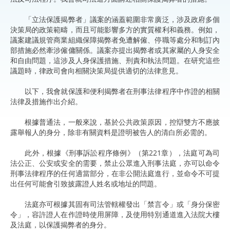
「立法保護揭弊者」議案的涵蓋範圍非常廣泛，涉及政府多個
決策局的政策範疇，而且可能影響多方的實質權利和義務。例如，
議案建議規管商業組織保障揭弊者免遭解僱、停職等處分和制訂內
部措施必然牽涉僱傭關係。議案亦提出揭弊者或其家屬的人身安全
和自由問題，這涉及人身保護措施、刑責和執法問題。在研究這些
議題時，律政司會向相關決策局提供適切的法律意見。
以下，我會就保護和便利揭弊者在刑事法律程序中作證的相關
法律及措施作出介紹。
根據普通法，一般來說，基於公共政策原因，控辯雙方不應披
露舉報人的身分，除非有關資料是證明被告人的清白所必需的。
此外，根據《刑事訴訟程序條例》（第221章），法庭可為司
法公正、公安或安全的需要，禁止公眾進入刑事法庭，亦可以命令
刑事法律程序的任何適當部分，在非公開法庭進行，並命令不可提
出任何可能會引致披露證人姓名或地址的問題。
法庭亦可根據其固有司法管轄權發出「禁言令」或「身分保密
令」，容許證人在作證時使用屏障，及使用特別通道進入法院大樓
及法庭，以保護揭弊者的身分。