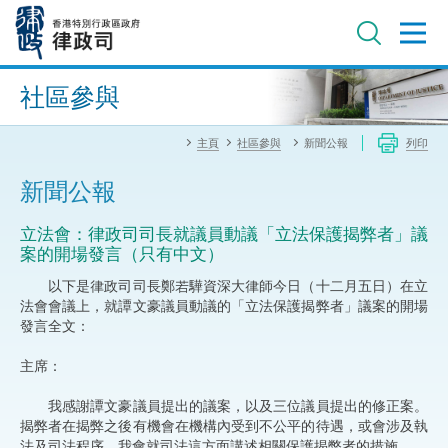
跳
至
主
內
進階搜尋
容
社區參與
主頁
社區參與
新聞公報
列印
新聞公報
立法會：律政司司長就議員動議「立法保護揭弊者」議
案的開場發言（只有中文）
以下是律政司司長鄭若驊資深大律師今日（十二月五日）在立
法會會議上，就譚文豪議員動議的「立法保護揭弊者」議案的開場
發言全文：
主席：
我感謝譚文豪議員提出的議案，以及三位議員提出的修正案。
揭弊者在揭弊之後有機會在機構內受到不公平的待遇，或會涉及執
法及司法程序。我會就司法這方面講述相關保護揭弊者的措施。