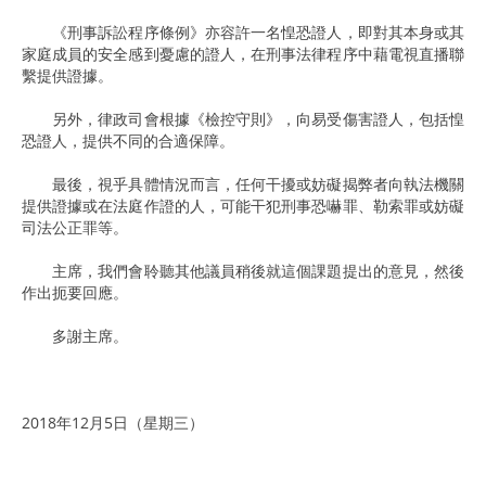
《刑事訴訟程序條例》亦容許一名惶恐證人，即對其本身或其
家庭成員的安全感到憂慮的證人，在刑事法律程序中藉電視直播聯
繫提供證據。
另外，律政司會根據《檢控守則》，向易受傷害證人，包括惶
恐證人，提供不同的合適保障。
最後，視乎具體情況而言，任何干擾或妨礙揭弊者向執法機關
提供證據或在法庭作證的人，可能干犯刑事恐嚇罪、勒索罪或妨礙
司法公正罪等。
主席，我們會聆聽其他議員稍後就這個課題提出的意見，然後
作出扼要回應。
多謝主席。
2018年12月5日（星期三）