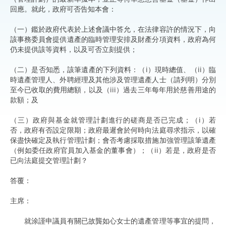
回應。就此，政府可否告知本會：
（一）鑑於政府代表於上述會議中答允，在法律容許的情況下，向
該事務委員會提供遺產的臨時管理安排及財產分項資料，政府為何
仍未提供該等資料，以及可否立刻提供；
（二）是否知悉，該筆遺產的下列資料：（i）現時總值、（ii）臨
時遺產管理人、外聘經理及其他涉及管理遺產人士（請列明）分別
至今已收取的費用總額，以及（iii）過去三年每年用於慈善用途的
款額；及
（三）政府與基金就管理計劃進行的磋商是否已完成；（i）若
否，政府有否設定限期；政府最遲會於何時向法庭尋求指示，以確
保盡快確定及執行管理計劃；會否考慮採取措施加強管理該筆遺產
（例如委任政府官員加入基金的董事會）；（ii）若是，政府是否
已向法庭提交管理計劃？
答覆：
主席：
就涂謹申議員有關已故龔如心女士的遺產管理等事宜的提問，