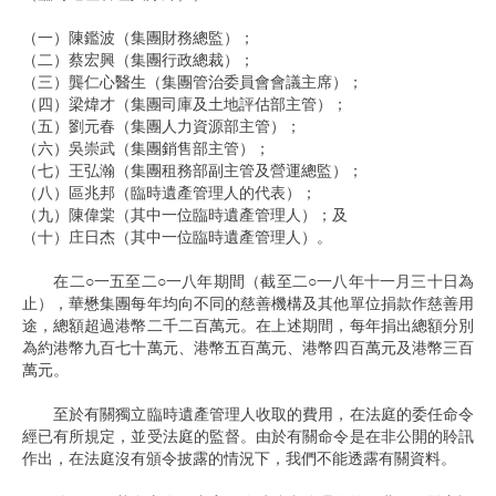
（一）陳鑑波（集團財務總監）；
（二）蔡宏興（集團行政總裁）；
（三）龔仁心醫生（集團管治委員會會議主席）；
（四）梁煒才（集團司庫及土地評估部主管）；
（五）劉元春（集團人力資源部主管）；
（六）吳崇武（集團銷售部主管）；
（七）王弘瀚（集團租務部副主管及營運總監）；
（八）區兆邦（臨時遺產管理人的代表）；
（九）陳偉棠（其中一位臨時遺產管理人）；及
（十）庄日杰（其中一位臨時遺產管理人）。
在二○一五至二○一八年期間（截至二○一八年十一月三十日為
止），華懋集團每年均向不同的慈善機構及其他單位捐款作慈善用
途，總額超過港幣二千二百萬元。在上述期間，每年捐出總額分別
為約港幣九百七十萬元、港幣五百萬元、港幣四百萬元及港幣三百
萬元。
至於有關獨立臨時遺產管理人收取的費用，在法庭的委任命令
經已有所規定，並受法庭的監督。由於有關命令是在非公開的聆訊
作出，在法庭沒有頒令披露的情況下，我們不能透露有關資料。