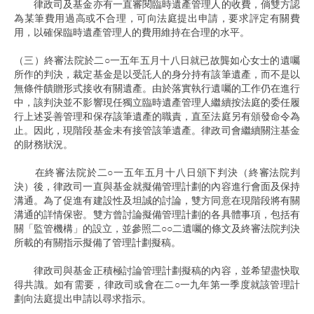
律政司及基金亦有一直審閱臨時遺產管理人的收費，倘雙方認
為某筆費用過高或不合理，可向法庭提出申請，要求評定有關費
用，以確保臨時遺產管理人的費用維持在合理的水平。
（三）終審法院於二○一五年五月十八日就已故龔如心女士的遺囑
所作的判決，裁定基金是以受託人的身分持有該筆遺產，而不是以
無條件饋贈形式接收有關遺產。由於落實執行遺囑的工作仍在進行
中，該判決並不影響現任獨立臨時遺產管理人繼續按法庭的委任履
行上述妥善管理和保存該筆遺產的職責，直至法庭另有頒發命令為
止。因此，現階段基金未有接管該筆遺產。律政司會繼續關注基金
的財務狀況。
在終審法院於二○一五年五月十八日頒下判決（終審法院判
決）後，律政司一直與基金就擬備管理計劃的內容進行會面及保持
溝通。為了促進有建設性及坦誠的討論，雙方同意在現階段將有關
溝通的詳情保密。雙方曾討論擬備管理計劃的各具體事項，包括有
關「監管機構」的設立，並參照二○○二遺囑的條文及終審法院判決
所載的有關指示擬備了管理計劃擬稿。
律政司與基金正積極討論管理計劃擬稿的內容，並希望盡快取
得共識。如有需要，律政司或會在二○一九年第一季度就該管理計
劃向法庭提出申請以尋求指示。