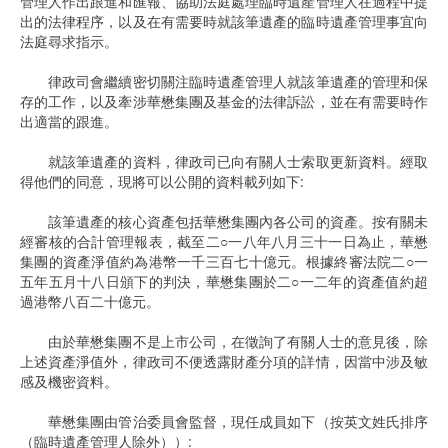
管理人作出跟進和匯報、協助法庭處理臨時遺產管理人在過程中提
出的法律程序，以及在有需要時就該筆遺產的臨時遺產管理事宜向
法庭尋求指示。
律政司會繼續密切關注臨時遺產管理人就該筆遺產的管理和保
存的工作，以及牽涉華懋集團及基金的法律訴訟，並在有需要時作
出適當的跟進。
就該筆遺產的資料，律政司已向有關人士索取更新資料。經取
得他們的同意，現將可以公開的資料載列如下:
該筆遺產的核心資產包括華懋集團內各公司的資產。按有關未
經審核的合計管理報表，截至二○一八年八月三十一日為止，華懋
集團的資產淨值約為港幣一千三百七十億元。根據終審法院二○一
五年五月十八日頒下的判決，華懋集團於二○一二年的資產值約超
過港幣八百二十億元。
由於華懋集團不是上市公司，在徵詢了有關人士的意見後，除
上述資產淨值外，律政司不便透露財產分項的詳情，因當中涉及敏
感及機密資料。
華懋集團由管治委員會監督，現任成員如下（按英文姓氏排序
（臨時遺產管理人除外））: