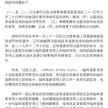
律政司回覆如下：
（一）及（二）立法會司法及法律事務委員會委員於二○一五年七
月二十日舉行的會議中要求律政司提供資料，闡述（甲）法庭就該
筆遺產批准的臨時管理安排，（乙）華懋集團管治委員會內各成員
的背景、資歷及薪酬，以及（丙）該筆遺產下的財產的分項資料。
律政司司長於本年一月三十一日在立法會會議上回應謝偉俊議
員提問的答覆中，已詳細解釋法庭就該筆遺產批准的臨時管理安
排。自二○○七年十二月十日起，該筆遺產按照法庭所頒的命令，由
原訟法庭委任的獨立臨時遺產管理人作臨時管理。現時的臨時遺產
管理人由羅兵咸永道會計師事務所的陳偉棠、庄日杰及黃德偉出
任。
作為「法院人員」（officers of the Court），臨時遺產管理
人須就遺產管理事宜向法庭負責，而法庭亦有權在有需要時向臨時
遺產管理人頒布指令。臨時遺產管理人的工作一直受法庭監管，包
括審閱其定期提交的報告和其他相關資料。
律政司一直以來也有密切關注該筆遺產的管理狀況及與臨時遺
產管理人保持緊密聯繫，包括審閱臨時遺產管理人的定期報告、進
一步向臨時遺產管理人了解相關事宜、按情況及需要要求臨時遺產