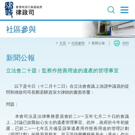
跳
至
主
內
進階搜尋
容
社區參與
主頁
社區參與
新聞公報
列印
新聞公報
立法會二十題︰監察作慈善用途的遺產的管理事宜
以下是今日（十二月十二日）在立法會會議上涂謹申議員的提
問和律政司司長鄭若驊資深大律師的書面答覆：
問題：
本會司法及法律事務委員會於二○一五年七月二十日的會議
上，討論已故龔如心女士的遺產管理事宜。此外，政府於今年初披
露，已於二○一七年五月備妥該筆遺產用作慈善用途的管理計劃
（管理計劃）的最新草擬本，並正等待華懋慈善基金（基金）作出