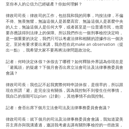
至你本人的公信力已經破產？你如何理解？
律政司司長：律政司的工作，包括我和我的同事，均按法律，不偏
不倚、無畏無懼，無論這個人是甚麼高官、無論這個人是甚麼中央
的人士，無論這個人是任何大亨，或者甚至是一位普通市民，他需
要亦應該得到法律上的保障。所以我們作出一個刑事檢控決定時，
是一個重要的決定，我們只可以考慮法律和相關的證據作出一個決
定。至於有要求要出來講，我亦想在此make an observation（提
出一點），我希望大家不要再將法律問題政治化。
記者：何時決定休假？休假去了哪裡？如何釋除外界認為你現在是
「避風頭」的疑慮？下個月會否出席立法會司法及法律事務委員會
會議？
律政司司長：我也記不起我實際何時申請休假，是很早的，所以跟
現在所謂「避」是完全沒有關係，因為我控制不到發生任何事情，
我自己的假期可以plan（計劃），其他事情不由我控制。
記者：會否出席下個月立法會司法及法律事務委員會會議？
律政司司長：就下個月的司法及法律事務委員會會議，我知道梁美
芬主席亦與我溝通過，邀請我考慮去講有關刑事檢控的一些政策，