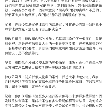
任，BL63（《基本法》第六十三條）說我們要作一個檢控決定。
我們能夠作這個檢控決定的時候，無利益衝突，無任何顯性的偏
頗，為何要另外尋求一個法律意見？因為我們要卸責嗎？不是的，
我們要有擔當地做事，我們按法律和證據處理這件事情。​
記者：你說今次決定是律政司內部決定，其實是否內部一致同意不
尋求法律意見？這是否你自己的決定？​ ​
律政司司長：律政司內部的操作，尤其是討論任何一個案件，是絕
對保密。這是任何法律界人士的一個最基本要求，任何執業律師的
一個基本操守的要求，所以我們在律政司內如何討論這個案件，有
何情況，是不會披露的。​
記者：想問你在沙田和淺水灣的三個物業，律政司會否考慮尋求第
三方獨立意見去提出檢控？屋宇署應該如何處理跟進？
律政司司長：關於我個人物業的案件，我想大家清楚知道，我在一
月時已經將所有有關的事情全權授權予刑事檢控專員，所以我不知
情，完全不知情，亦完全不會參與。
記者：你如何理解有這麼多人遊行要求你再出來解釋多些詳情？因
為以往林奮強案、梁錦松案也有多些聲明解釋調查結果，為何這次
不可以這樣做？你說你不偏不倚，但公眾並不覺得。是否律政司甚