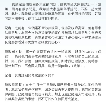
我講完這個就回答大家的問題，但我希望大家嘗試訂一下規
矩，因為有很多問題。我希望大家盡量舉手提問，不要一起大聲
叫。此外，我希望大家嘗試聆聽其他同事、你們同行的問題，好讓
問題不用重複，便可以回答其他問題。​
​記者：之前有一些個案不牽涉律政司，但涉及政府高官，都有尋求
法律意見，為何今次涉及梁振英的事件卻無尋求法律意見？會否考
慮尋找法律意見後，再重新審視今次決定？是否擔心不尋求法律意
見會影響香港市民對司法制度的信心？ ​
律政司司長：每一件案都有自己的一些原因，以前的cases（個
案），為何他們會尋求外間的法律意見，可能有他們自己的原因。
對、錯，我不評論，但律政司的政策，剛才我已經談及，何時作一
個外判工作，不會因人而異，這是一個policy（政策）。​ ​
記者：其實詳細的考慮是如何的？​ ​
律政司司長：在十二月十二日律政司已經發出關於UGL案件的聲
明，就此我們無任何補充，因為翌日再有人提問時，我們的專業法
律判斷，已經知道再無任何補充。加上現在已經進入司法程序，所
以就案件具體的事情，我不可以作任何回應或補充。​ ​