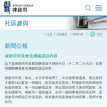
跳
至
主
內
進階搜尋
容
社區參與
主頁
社區參與
新聞公報
列印
新聞公報
律政司司長會見傳媒談話內容
以下是律政司司長鄭若驊資深大律師今日（十二月二十六日）在香
港國際機場會見傳媒的談話內容：​ ​
律政司司長：各位，今日辛苦你們了，今日假期都過來。我注意到
大家對UGL案有一些關注，而且我亦注意到，對律政司的外聘檢控
制度的情況，有一些誤解或誤述，所以我在回答大家的問題前，在
此先講兩句。律政司一貫的做法，在作一個刑事檢控的決定時，是
律政司內部自己作決定的。除非案件涉及律政司的同事，我們才會
外判。​ ​