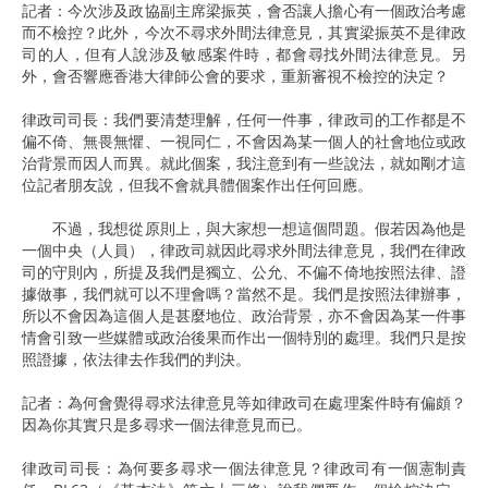
記者：今次涉及政協副主席梁振英，會否讓人擔心有一個政治考慮
而不檢控？此外，今次不尋求外間法律意見，其實梁振英不是律政
司的人，但有人說涉及敏感案件時，都會尋找外間法律意見。另
外，會否響應香港大律師公會的要求，重新審視不檢控的決定？ ​
律政司司長：我們要清楚理解，任何一件事，律政司的工作都是不
偏不倚、無畏無懼、一視同仁，不會因為某一個人的社會地位或政
治背景而因人而異。就此個案，我注意到有一些說法，就如剛才這
位記者朋友說，但我不會就具體個案作出任何回應。​ ​
不過，我想從原則上，與大家想一想這個問題。假若因為他是
一個中央（人員），律政司就因此尋求外間法律意見，我們在律政
司的守則內，所提及我們是獨立、公允、不偏不倚地按照法律、證
據做事，我們就可以不理會嗎？當然不是。我們是按照法律辦事，
所以不會因為這個人是甚麼地位、政治背景，亦不會因為某一件事
情會引致一些媒體或政治後果而作出一個特別的處理。我們只是按
照證據，依法律去作我們的判決。​
記者：為何會覺得尋求法律意見等如律政司在處理案件時有偏頗？
因為你其實只是多尋求一個法律意見而已。 ​
律政司司長：為何要多尋求一個法律意見？律政司有一個憲制責