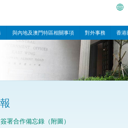
繁
简
務
與內地及澳門特區相關事項
對外事務
香港
EN
與內地的安排
國際政府機構在香
我們
處或運作
Bah
平台
香港與內地相互認可和執行民
我們
商事案件判決的安排
多邊協定
हिन्
我們
नेप
關於建立更緊密經貿關係的安
其他協定
排
ਪੰਜ
我們
目
報
Tag
與內地有關的項目及合作安排
我們的
ภาษ
與澳門特區的安排
本簽署合作備忘錄（附圖）
律科技
我們的