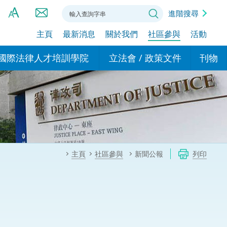
進階搜尋
主頁
最新消息
關於我們
社區參與
活動
A
A
國際法律人才培訓學院
立法會 / 政策文件
刊物
A
港設立辦事
的學院
現行政策措施
基本
asa Indonesia (印尼語)
的專家委員會
政策文件
粵港
दी (印度語)
的辦公室
特別財務委員會
香港
ाली (尼泊爾語)
主頁
社區參與
新聞公報
列印
ਾਬੀ (旁遮普語)
的培訓課程和能力建設項
民事
alog (他加祿語)
交易
年刊 2024-2025
าไทย (泰語)
國際
اردو (烏爾都語)
年度回顧 2024-2025