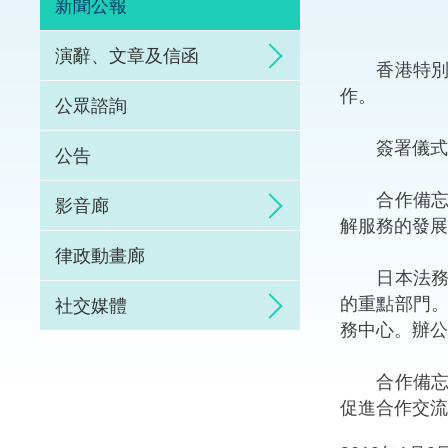
新聞公報
體育爭議解決先導
演辭、文章及信函
香港特別行
能力建設
作。
公眾諮詢
法律樞紐
簽署儀式在
公告
促成交易和爭議解
合作備忘錄
影音廊
解服務的發展
律政動畫廊
日本法務省
的重點部門
社交媒體
務中心。辦公
合作備忘錄
促進合作交流