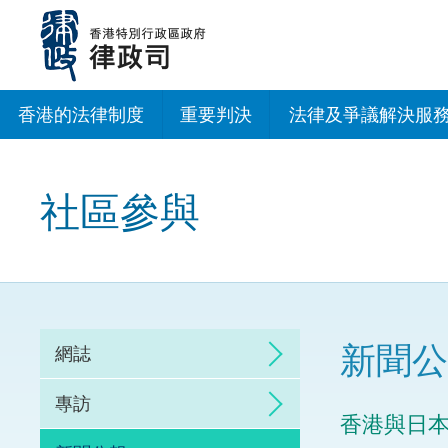
跳
至
主
內
容
香港的法律制度
重要判決
法律及爭議解決服
法治建設辦公室
社區參與
香港專業服務出海
調解
仲裁
新聞公
網誌
訴訟
專訪
香港與日
網上爭議解決及法