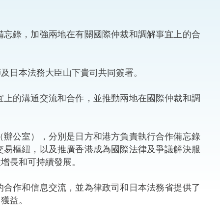
法律
ng Việt (越南語)
忘錄，加強兩地在有關國際仲裁和調解事宜上的合
維護
刑事
及日本法務大臣山下貴司共同簽署。
相互
上的溝通交流和合作，並推動兩地在國際仲裁和調
一般
辦公室），分別是日方和港方負責執行合作備忘錄
交易樞紐，以及推廣香港成為國際法律及爭議解決服
性增長和可持續發展。
合作和信息交流，並為律政司和日本法務省提供了
中獲益。