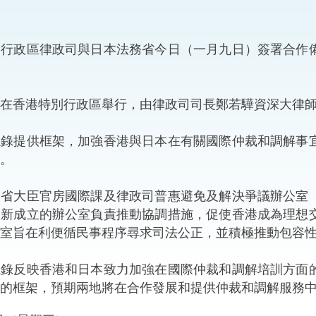
“一帶一路”建設
計劃
Tiế
政區律政司與日本法務省今日（一月九日）簽署合作備
粵港澳大灣區
香港特別行政區舉行，由律政司司長鄭若驊資深大律師
決服務中心
提供框架，加強香港與日本在有關國際仲裁和調解事宜
。
大臣官房國際課及律政司普惠避免及解決爭議辦公室（
。新成立的辦公室負責推動協調措施，促使香港成為理想
室旨在利便循民事程序尋求司法公正，並積極推動包容
反映香港和日本致力加強在國際仲裁和調解培訓方面的
的框架，預期兩地將在合作發展和提供仲裁和調解服務