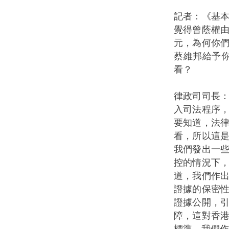
記者：《基
覺得曾蔭權由
元，為何你
蔡維邦給予
看？
律政司司長
入司法程序
要知道，法
看，所以這
我們發出一
控的情況下
道，我們作出
證據的保密
證據公開，
障，這對香
標準，我們作