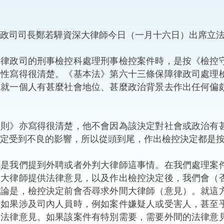
“一帶一路”建設
計劃
Tiế
司司長鄭若驊資深大律師今日（一月十六日）出席立法
粵港澳大灣區
：律政司的刑事檢控科處理刑事檢控案件時，是按《檢控
立性寫得很清楚。《基本法》第六十三條保障律政司處理
會就一個人有甚麼社會地位、甚麼政治背景去作出任何偏
決服務中心
》亦寫得很清楚，他不會因為該決定對社會或政治有甚
定受到不良的影響，所以從頭到尾，作出檢控決定都是
我們提到外聘或者外判大律師這事情。在我們處理案件
間大律師提供法律意見，以及作出檢控決定後，我們會（
討論是，檢控決定前會否尋求外間大律師（意見）。就這
，如果涉及司內人員時，例如案件嫌疑人或受害人，甚至
的法律意見。如果該案件有特別需要，需要外間的法律意