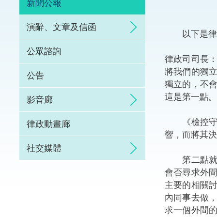
新聞公報
體育爭議解決先導
演辭、文章及信函
以下是律政
能力建設
公眾諮詢
律政司司長
法律樞紐
將我們的獨
公告
獨立的，不
促成交易和爭議解
這是第一點。
影音廊
《檢控守則
律政動畫廊
響，而將其決
社交媒體
第二點就是
會否尋求外
主要的相關
內同事去做
求一個外間