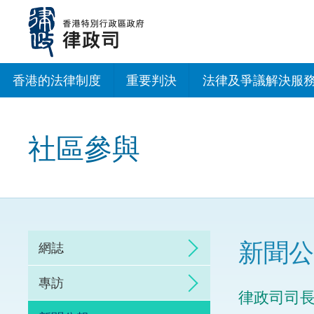
跳
至
主
內
容
香港的法律制度
重要判決
法律及爭議解決服
法治建設辦公室
社區參與
香港專業服務出海
調解
仲裁
新聞公
網誌
訴訟
專訪
律政司司
網上爭議解決及法