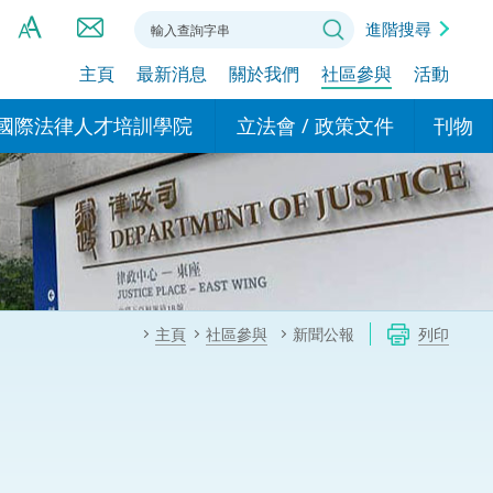
進階搜尋
主頁
最新消息
關於我們
社區參與
活動
A
A
國際法律人才培訓學院
立法會 / 政策文件
刊物
A
港設立辦事
的學院
現行政策措施
基本
asa Indonesia (印尼語)
的專家委員會
政策文件
粵港
दी (印度語)
的辦公室
特別財務委員會
香港
ाली (尼泊爾語)
主頁
社區參與
新聞公報
列印
ਾਬੀ (旁遮普語)
的培訓課程和能力建設項
民事
alog (他加祿語)
交易
年刊 2024-2025
าไทย (泰語)
國際
اردو (烏爾都語)
年度回顧 2024-2025