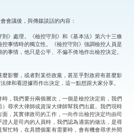
法律
ng Việt (越南語)
會會議後，與傳媒談話的內容：
維護
守則》處理。《檢控守則》和《基本法》第六十三條
刑事
檢控事情時的獨立性。《檢控守則》強調檢控人員是
頗的事情，他只是公平、不偏不倚地作出檢控決定。
相互
一般
麼影響，或者對某些政黨，甚至乎對政府有甚麼影
按法律和看證據而作出決定，這一點想跟大家分享。
時，我們要分兩個層次，一個是檢控決定前，我們
否）尋求大律師或資深大律師幫我們出庭。我們現時
方面，其實律政司的工作，一向作出檢控決定均由司
乎證人是司內的人員時，我們認為適當的做法，是尋
見幫忙時，在具體個案有需要時，會有機會尋求外間