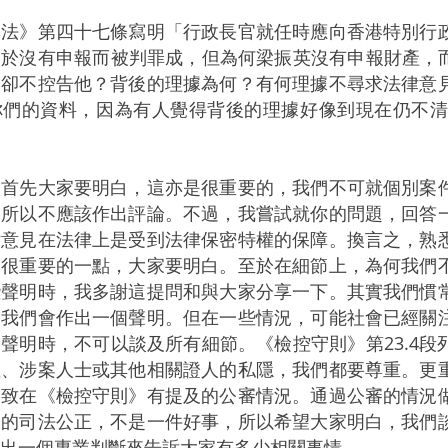
本法》第四十七條寫明「行政長官就任時應向香港特別行
於沒有申報而被判罪成，但為何梁振英沒有申報財產，而
們卻不控告他？背後的理據為何？有何理據不尋求法律意
你們的資料，因為有人覺得背後的理據好像到現在仍不
：首先大家要明白，這亦是很重要的，我們不可就個別案
，所以不應該作出評論。不過，我嘗試就你的問題，回答
律意見在法律上是受到法律保密特權的保障。換言之，熟
是很重要的一點，大家要明白。至於在細節上，為何我們
些聲明時，我多謝這提問和與大家分享一下。其實我們慣
，我們會作出一個聲明。但在一些情況，可能社會已經關
聲明時，不可以談及所有細節。《檢控守則》第23.4
性、涉案人士或其他相關證人的私隱，我們都要尊重。更
引致在《檢控守則》有提及的公審情況。通過公審的情況
港的司法公正，不是一件好事，所以希望大家明白，我們
出一個專業判斷來告訴大家有多少相關事情。