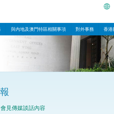
繁
简
務
與內地及澳門特區相關事項
對外事務
香港
EN
與內地的安排
國際政府機構在香
我們
處或運作
Bah
平台
香港與內地相互認可和執行民
我們
商事案件判決的安排
多邊協定
हिन्
我們
नेप
關於建立更緊密經貿關係的安
其他協定
排
ਪੰਜ
我們
目
報
Tag
與內地有關的項目及合作安排
我們的
ภาษ
與澳門特區的安排
長會見傳媒談話內容
律科技
我們的