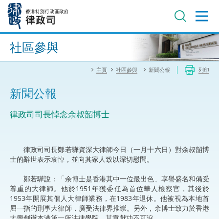
跳
至
主
內
進階搜尋
容
社區參與
主頁
社區參與
新聞公報
列印
新聞公報
律政司司長悼念余叔韶博士
律政司司長鄭若驊資深大律師今日（一月十六日）對余叔韶博
士的辭世表示哀悼，並向其家人致以深切慰問。
鄭若驊說：「余博士是香港其中一位最出色、享譽盛名和備受
尊重的大律師。他於1951年獲委任為首位華人檢察官，其後於
1953年開展其個人大律師業務，在1983年退休。他被視為本地首
屈一指的刑事大律師，廣受法律界推崇。另外，余博士致力於香港
大學創辦本港第一所法律學院，其貢獻功不可沒。」