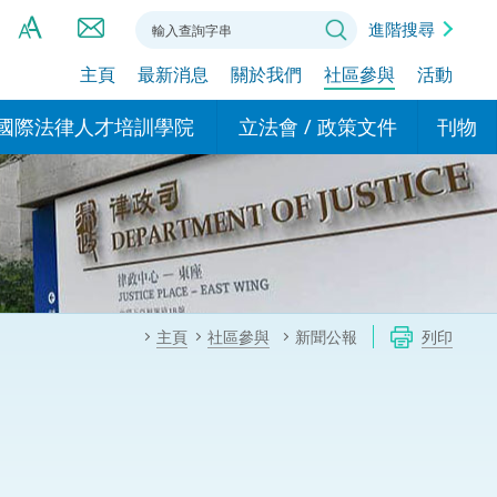
進階搜尋
主頁
最新消息
關於我們
社區參與
活動
A
A
國際法律人才培訓學院
立法會 / 政策文件
刊物
A
港設立辦事
的學院
現行政策措施
基本
asa Indonesia (印尼語)
的專家委員會
政策文件
粵港
दी (印度語)
的辦公室
特別財務委員會
香港
ाली (尼泊爾語)
主頁
社區參與
新聞公報
列印
ਾਬੀ (旁遮普語)
的培訓課程和能力建設項
民事
alog (他加祿語)
交易
年刊 2024-2025
าไทย (泰語)
國際
اردو (烏爾都語)
年度回顧 2024-2025