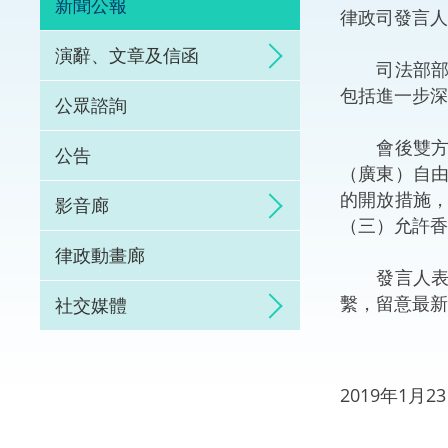
新聞公報
律政司發言
體育爭議解決先導
演辭、文章及信函
司法部部長
能力建設
包括進一步深
公眾諮詢
法律樞紐
會後雙方簽
公告
（廣東）自
促成交易和爭議解
的開放措施
影音廊
（三）允許香
律政動畫廊
發言人表示
繫，留意最新
社交媒體
2019年1月