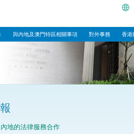
繁
简
務
與內地及澳門特區相關事項
對外事務
香港
EN
與內地的安排
國際政府機構在香
我們
處或運作
Bah
平台
香港與內地相互認可和執行民
我們
商事案件判決的安排
多邊協定
हिन्
我們
नेप
關於建立更緊密經貿關係的安
其他協定
排
ਪੰਜ
我們
目
報
Tag
與內地有關的項目及合作安排
我們的
ภาษ
與澳門特區的安排
與內地的法律服務合作
律科技
我們的