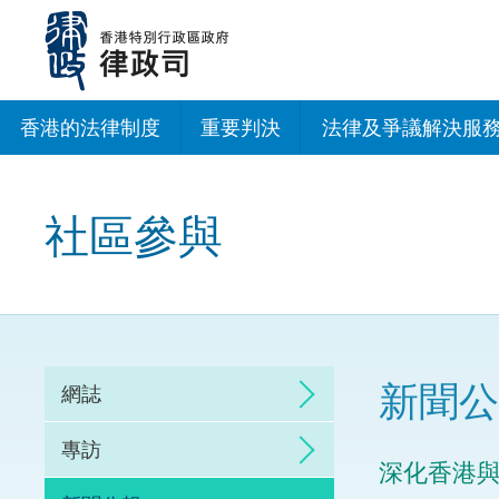
跳
至
主
內
容
香港的法律制度
重要判決
法律及爭議解決服
法治建設辦公室
社區參與
香港專業服務出海
調解
仲裁
新聞公
網誌
訴訟
專訪
深化香港
網上爭議解決及法