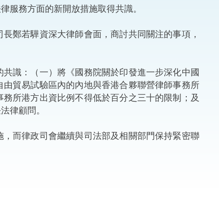
法律服務方面的新開放措施取得共識。
法律
ng Việt (越南語)
長鄭若驊資深大律師會面，商討共同關注的事項，
維護
刑事
共識：（一）將《國務院關於印發進一步深化中國
自由貿易試驗區內的內地與香港合夥聯營律師事務所
相互
事務所港方出資比例不得低於百分之三十的限制；及
任法律顧問。
一般
，而律政司會繼續與司法部及相關部門保持緊密聯