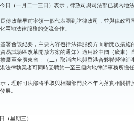
人今日（一月二十三日）表示，律政司與司法部已就內地
“一帶一路”建設
計劃
Tiế
傅政華早前率領一個代表團到訪律政司，並與律政司司
粵港澳大灣區
化兩地法律服務的交流合作。
署會談紀要，主要內容包括法律服務方面新開放措施的
由貿易試驗區改革開放方案的通知》適用於中國（廣東）
決服務中心
，擴展至全廣東省；（二）取消內地與香港合夥聯營律師
港法律執業者可同時受聘於一至三個內地律師事務所擔
，理解司法部將爭取與相關部門於本年內落實相關措施
發展。
23日（星期三）