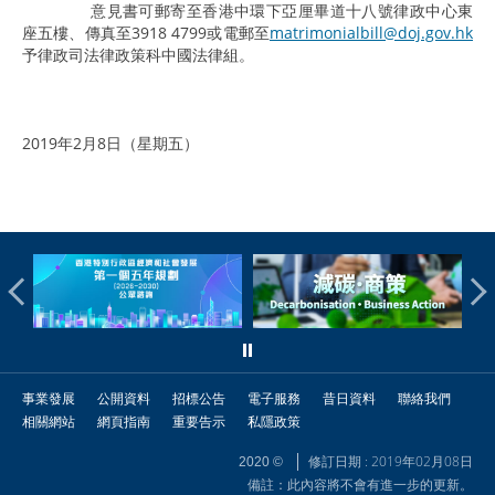
意見書可郵寄至香港中環下亞厘畢道十八號律政中心東
座五樓、傳真至3918 4799或電郵至
matrimonialbill@doj.gov.hk
予律政司法律政策科中國法律組。
2019年2月8日（星期五）
事業發展
公開資料
招標公告
電子服務
昔日資料
聯絡我們
相關網站
網頁指南
重要告示
私隱政策
修訂日期 : 2019年02月08日
2020 ©
備註：此內容將不會有進一步的更新。