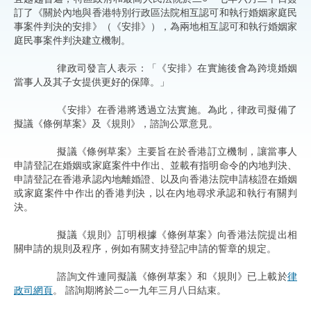
訂了《關於內地與香港特別行政區法院相互認可和執行婚姻家庭民
事案件判決的安排》（《安排》），為兩地相互認可和執行婚姻家
庭民事案件判決建立機制。
律政司發言人表示：「《安排》在實施後會為跨境婚姻
當事人及其子女提供更好的保障。」
《安排》在香港將透過立法實施。為此，律政司擬備了
擬議《條例草案》及《規則》，諮詢公眾意見。
擬議《條例草案》主要旨在於香港訂立機制，讓當事人
申請登記在婚姻或家庭案件中作出、並載有指明命令的內地判決、
申請登記在香港承認內地離婚證、以及向香港法院申請核證在婚姻
或家庭案件中作出的香港判決，以在內地尋求承認和執行有關判
決。
擬議《規則》訂明根據《條例草案》向香港法院提出相
關申請的規則及程序，例如有關支持登記申請的誓章的規定。
諮詢文件連同擬議《條例草案》和《規則》已上載於
律
政司網頁
。 諮詢期將於二○一九年三月八日結束。