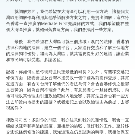
就調解方面，我們希望在大灣區可以利用一個方法，讓整個大
灣區用調解作為利用其他爭議解決方案之前，先提出調解，這亦符
合香港一直推廣的Mediate First先調解的方式。我們希望能在整
個大灣區推廣，就如何落實這方面，我們會探討一些方案。
最後，我們希望在大灣區可就三個法域：澳門的法律、香港的
法律和內地的法律，建立一個平台，大家進行交流和了解三個地方
的法律獨特優勢，繼而為大灣區，就其需要提出好的建議，讓企業
和市民均可以受惠。多謝各位。
記者：你如何回應你現時是民望最低的司長？另外，有關移交逃犯
修例方面，陸委會提及台灣不接受以一個中國為前提作交涉，其實
在這方面，有否向台灣了解他們的看法為何？會否香港修例之後都
是徒勞的，因為台灣不理會？此外，有意見擔心一旦修例成功，內
地可能以其他理由引渡政治犯回內地受審，其實法庭會否有一些方
法去印證內地提出的證據？或者逃犯是否以政治理由為前提，去審
視案件？
律政司司長：多謝你的問題，我亦注意到我的民望情況，我會一直
繼續以謙卑和專業的態度，迎接新的挑戰，做好我的工作。至於移
交逃犯條例修改的建議，我知道現在仍是諮詢的時期，我相信保安