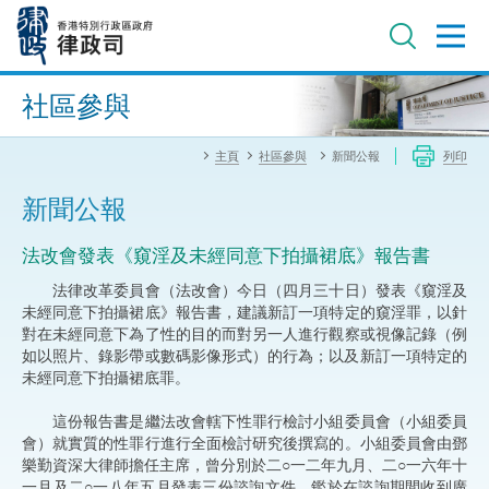
跳
至
主
內
進階搜尋
容
社區參與
主頁
社區參與
新聞公報
列印
新聞公報
法改會發表《窺淫及未經同意下拍攝裙底》報告書
法律改革委員會（法改會）今日（四月三十日）發表《窺淫及
未經同意下拍攝裙底》報告書，建議新訂一項特定的窺淫罪，以針
對在未經同意下為了性的目的而對另一人進行觀察或視像記錄（例
如以照片、錄影帶或數碼影像形式）的行為；以及新訂一項特定的
未經同意下拍攝裙底罪。
這份報告書是繼法改會轄下性罪行檢討小組委員會（小組委員
會）就實質的性罪行進行全面檢討研究後撰寫的。小組委員會由鄧
樂勤資深大律師擔任主席，曾分別於二○一二年九月、二○一六年十
一月及二○一八年五月發表三份諮詢文件。鑑於在諮詢期間收到廣