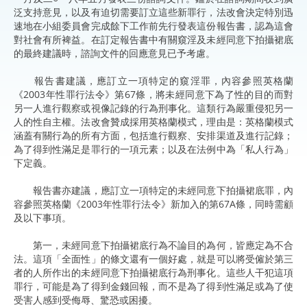
泛支持意見，以及有迫切需要訂立這些新罪行，法改會決定特別迅
速地在小組委員會完成餘下工作前先行發表這份報告書，認為這會
對社會有所裨益。在訂定報告書中有關窺淫及未經同意下拍攝裙底
的最終建議時，諮詢文件的回應意見已予考慮。
報告書建議，應訂立一項特定的窺淫罪，內容參照英格蘭
《2003年性罪行法令》第67條，將未經同意下為了性的目的而對
另一人進行觀察或視像記錄的行為刑事化。這類行為嚴重侵犯另一
人的性自主權。法改會贊成採用英格蘭模式，理由是：英格蘭模式
涵蓋有關行為的所有方面，包括進行觀察、安排渠道及進行記錄；
為了得到性滿足是罪行的一項元素；以及在法例中為「私人行為」
下定義。
報告書亦建議，應訂立一項特定的未經同意下拍攝裙底罪，內
容參照英格蘭《2003年性罪行法令》新加入的第67A條，同時需顧
及以下事項。
第一，未經同意下拍攝裙底行為不論目的為何，皆應定為不合
法。這項「全面性」的條文還有一個好處，就是可以將受僱於第三
者的人所作出的未經同意下拍攝裙底行為刑事化。這些人干犯這項
罪行，可能是為了得到金錢回報，而不是為了得到性滿足或為了使
受害人感到受侮辱、驚恐或困擾。