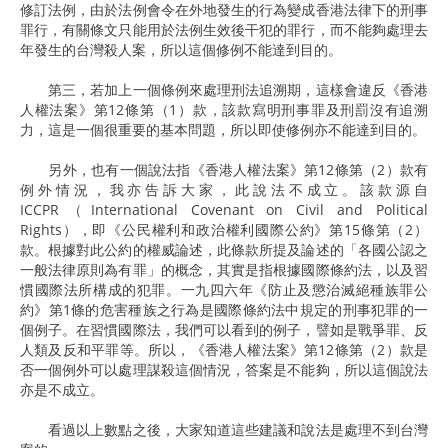
修訂法例，由於法例會令在外地發生的行為變成香港法律下的刑事
罪行，有關條文只能用於法例生效後干犯的罪行，而不能夠處理去
年發生的台灣殺人案，所以這個修例不能達到目的。
第三，若加上一個條例來處理刑法追溯期，這樣會違反《香港
人權法案》第12條第（1）款，該款寫明刑事罪及刑罰沒有追溯
力，這是一個很重要的基本問題，所以即使修例亦不能達到目的。
另外，也有一個說法指《香港人權法案》第12條第（2）款有
例外情況，我亦告訴大家，此說法不成立。該款源自
ICCPR（International Covenant on Civil and Political
Rights），即《公民權利和政治權利國際公約》第15條第（2）
款。根據對此公約的權威論述，此條款所提及論述的「各國公認之
一般法律原則為有罪」的概念，其實是指根據國際條約法，以及習
慣國際法所構成的犯罪。一九四六年《防止及懲治滅絕種族罪公
約》第1條的危害種族之行為是國際條約法中規定的刑事犯罪的一
個例子。在習慣國際法，我們可以看到的例子，譬如是戰爭罪、反
人類及反和平罪等。所以，《香港人權法案》第12條第（2）款是
否一個例外可以處理謀殺這個情況，答案是不能夠，所以這個說法
亦是不成立。
看過以上數點之後，大家知道這些建議和說法是處理不到台灣