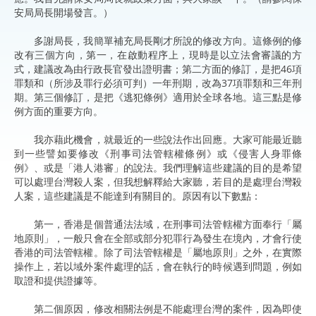
安局局長開場發言。）
多謝局長，我簡單補充局長剛才所說的修改方向。這條例的修
改有三個方向，第一，在啟動程序上，現時是以立法會審議的方
式，建議改為由行政長官發出證明書；第二方面的修訂，是把46項
罪類和（所涉及罪行必須可判）一年刑期，改為37項罪類和三年刑
期。第三個修訂，是把《逃犯條例》適用於全球各地。這三點是修
例方面的重要方向。
我亦藉此機會，就最近的一些說法作出回應。大家可能最近聽
到一些譬如要修改《刑事司法管轄權條例》或《侵害人身罪條
例》、或是「港人港審」的說法。我們理解這些建議的目的是希望
可以處理台灣殺人案，但我想解釋給大家聽，若目的是處理台灣殺
人案，這些建議是不能達到有關目的。原因有以下數點：
第一，香港是個普通法法域，在刑事司法管轄權方面奉行「屬
地原則」，一般只會在全部或部分犯罪行為發生在境內，才會行使
香港的司法管轄權。除了司法管轄權是「屬地原則」之外，在實際
操作上，若以域外案件處理的話，會在執行的時候遇到問題，例如
取證和提供證據等。
第二個原因，修改相關法例是不能處理台灣的案件，因為即使