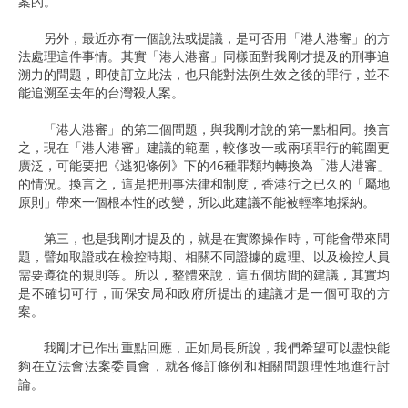
案的。
另外，最近亦有一個說法或提議，是可否用「港人港審」的方
法處理這件事情。其實「港人港審」同樣面對我剛才提及的刑事追
溯力的問題，即使訂立此法，也只能對法例生效之後的罪行，並不
能追溯至去年的台灣殺人案。
「港人港審」的第二個問題，與我剛才說的第一點相同。換言
之，現在「港人港審」建議的範圍，較修改一或兩項罪行的範圍更
廣泛，可能要把《逃犯條例》下的46種罪類均轉換為「港人港審」
的情況。換言之，這是把刑事法律和制度，香港行之已久的「屬地
原則」帶來一個根本性的改變，所以此建議不能被輕率地採納。
第三，也是我剛才提及的，就是在實際操作時，可能會帶來問
題，譬如取證或在檢控時期、相關不同證據的處理、以及檢控人員
需要遵從的規則等。所以，整體來說，這五個坊間的建議，其實均
是不確切可行，而保安局和政府所提出的建議才是一個可取的方
案。
我剛才已作出重點回應，正如局長所說，我們希望可以盡快能
夠在立法會法案委員會，就各修訂條例和相關問題理性地進行討
論。