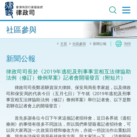
跳
至
主
內
進階搜尋
容
社區參與
主頁
社區參與
新聞公報
列印
新聞公報
律政司司長於《2019年逃犯及刑事事宜相互法律協助
法例（修訂）條例草案》記者會開場發言（附短片）
律政司司長鄭若驊資深大律師、保安局局長李家超，以及律政
司和保安局的代表今日（五月七日）下午就《2019年逃犯及刑事
事宜相互法律協助法例（修訂）條例草案》舉行記者會。以下是鄭
若驊在記者會上的開場發言：
首先多謝各位今日下午來這個記者招待會，近日各界就《逃犯
條例》的事情有很多不同說法，所以我們希望藉着記者招待會，可
以與大家再說一次政策目標和修改方向，亦就一些說法作出重點回
應。我首先請保安局局長就政策方面，與大家談一下。（請參閱保