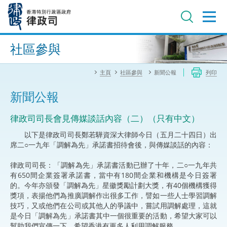
跳
至
主
內
進階搜尋
容
社區參與
主頁
社區參與
新聞公報
列印
新聞公報
律政司司長會見傳媒談話內容（二）（只有中文）
以下是律政司司長鄭若驊資深大律師今日（五月二十四日）出
席二○一九年「調解為先」承諾書招待會後，與傳媒談話的內容：
律政司司長：「調解為先」承諾書活動已辦了十年，二○一九年共
有650間企業簽署承諾書，當中有180間企業和機構是今日簽署
的。今年亦頒發「調解為先」星徽獎勵計劃大獎，有40個機構獲得
獎項，表揚他們為推廣調解作出很多工作，譬如一些人士學習調解
技巧，又或他們在公司或其他人的爭議中，嘗試用調解處理，這就
是今日「調解為先」承諾書其中一個很重要的活動，希望大家可以
幫助我們宣傳一下，希望香港有更多人利用調解服務。