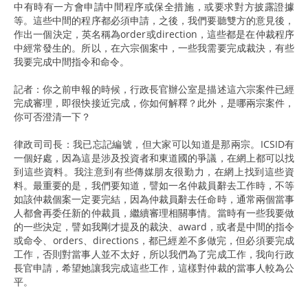
中有時有一方會申請中間程序或保全措施，或要求對方披露證據
等。這些中間的程序都必須申請，之後，我們要聽雙方的意見後，
作出一個決定，英名稱為order或direction，這些都是在仲裁程序
中經常發生的。所以，在六宗個案中，一些我需要完成裁決，有些
我要完成中間指令和命令。
記者：你之前申報的時候，行政長官辦公室是描述這六宗案件已經
完成審理，即很快接近完成，你如何解釋？此外，是哪兩宗案件，
你可否澄清一下？
律政司司長：我已忘記編號，但大家可以知道是那兩宗。ICSID有
一個好處，因為這是涉及投資者和東道國的爭議，在網上都可以找
到這些資料。我注意到有些傳媒朋友很勤力，在網上找到這些資
料。最重要的是，我們要知道，譬如一名仲裁員辭去工作時，不等
如該仲裁個案一定要完結，因為仲裁員辭去任命時，通常兩個當事
人都會再委任新的仲裁員，繼續審理相關事情。當時有一些我要做
的一些決定，譬如我剛才提及的裁決、award，或者是中間的指令
或命令、orders、directions，都已經差不多做完，但必須要完成
工作，否則對當事人並不太好，所以我們為了完成工作，我向行政
長官申請，希望她讓我完成這些工作，這樣對仲裁的當事人較為公
平。