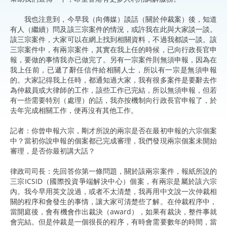
我也注意到，今早我（向傳媒）談話（關於仲裁案）後，知道
有人（繼續）問及該三宗案件的情況，或許我在此與大家談一談。
該三宗案件，大家可以在網上找到相關資料，不過我都談一談。該
三宗案件中，有兩宗案件，其實在我上任的時候，已向行政長官申
報，要做的事情我亦已做完了。另有一宗案件則無須申報，因為在
我上任前，已遞了辭任信件給相關人士，所以有一宗是無須申報
的。大家記得我上任時，都通知過大家，我有很多案件是要辭去作
為仲裁員或大律師的工作，該些工作已完結，所以無須申報，但若
有一些需要特別（處理）的話，我亦按機制向行政長官申報了，於
去年完成相關工作，便再沒有其他工作。
記者：你曾申報六宗，剛才所說的兩宗是否在最初申報的六宗個案
中？當初你說申報的個案都已完成審理，我們發現兩宗個案未開始
審理，是否你最初講大話？
律政司司長：先回答你第一條問題，關於該兩宗案件，報紙所說的
三宗ICSID（國際投資爭端解決中心）個案，有兩宗是屬於該六宗
內。我今早用英文說過，或者不太清楚，我再用中文說一次仲裁相
關的程序和會發生的事情，讓大家可清楚些了解。在仲裁程序中，
當開庭後，會有機會作出裁決（award），如果有裁決，整件事就
會完結。但是仲裁是一個很長的程序，有時會需要數年的時間，當