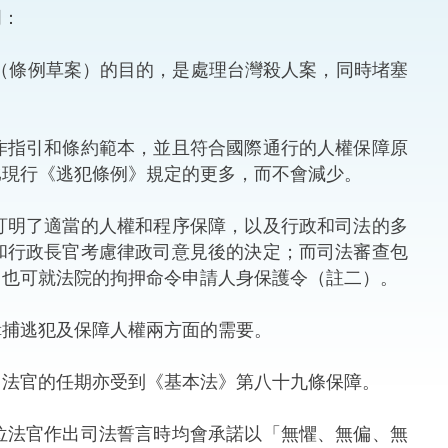
明：
法律
ng Việt (越南語)
（條例草案）的目的，是處理台灣殺人案，同時堵塞
維護
刑事
指引和條約範本，並且符合國際通行的人權保障原
比現行《逃犯條例》規定的更多，而不會減少。
相互
明了適當的人權和程序保障，以及行政和司法的多
一般
和行政長官考慮律政司意見後的決定；而司法審查包
，也可就法院的拘押命令申請人身保護令（註二）。
捕逃犯及保障人權兩方面的需要。
法官的任期亦受到《基本法》第八十九條保障。
法官作出司法誓言時均會承諾以「無懼、無偏、無