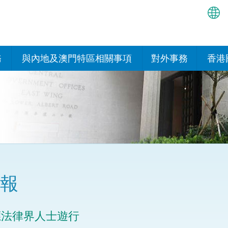
繁
简
務
與內地及澳門特區相關事項
對外事務
香港
EN
與內地的安排
國際政府機構在香
我們
處或運作
Bah
平台
香港與內地相互認可和執行民
我們
商事案件判決的安排
多邊協定
हिन्
我們
नेप
關於建立更緊密經貿關係的安
其他協定
排
ਪੰਜ
我們
目
報
Tag
與內地有關的項目及合作安排
我們的
ภาษ
與澳門特區的安排
應法律界人士遊行
律科技
我們的