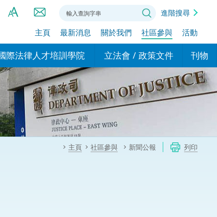
進階搜尋
主頁
最新消息
關於我們
社區參與
活動
A
A
國際法律人才培訓學院
立法會 / 政策文件
刊物
A
港設立辦事
的學院
現行政策措施
基本
asa Indonesia (印尼語)
的專家委員會
政策文件
粵港
दी (印度語)
的辦公室
特別財務委員會
香港
ाली (尼泊爾語)
主頁
社區參與
新聞公報
列印
ਾਬੀ (旁遮普語)
的培訓課程和能力建設項
民事
alog (他加祿語)
交易
年刊 2024-2025
าไทย (泰語)
國際
اردو (烏爾都語)
年度回顧 2024-2025