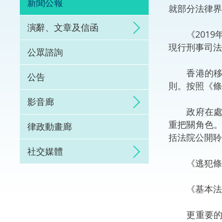
新聞公報
就部分法律界
體育爭議解決先導
演辭、文章及信函
《2019
能力建設
現行刑事司法
公眾諮詢
法律樞紐
香港的移交
公告
則。按照《條
促成交易和爭議解
影音廊
政府在處理
重把關角色
律政動畫廊
括法院公開聆
社交媒體
《逃犯條例
《基本法》
更重要的是