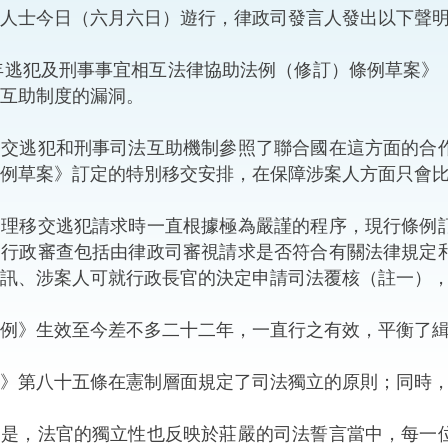
人士今日（六月六日）遊行，律政司發言人發出以下聲
“一帶一路”建設
計劃
Tiế
年逃犯及刑事事宜相互法律協助法例（修訂）條例草案》
粵港澳大灣區
互助制度的漏洞。
逃犯和刑事司法互助機制參照了聯合國在這方面的合作
例草案》訂定的特別移交安排，在保障涉案人方面只會
決服務中心
移交逃犯請求時一直根據極為嚴謹的程序，現行條例訂
。行政審查包括由律政司審視請求是否符合有關法律規定
訊、涉案人可就行政長官的決定申請司法覆核（註一）
》生效至今差不多二十二年，一直行之有效，平衡了緝
第八十五條在憲制層面規定了司法獨立的原則；同時，
，法官的獨立性也反映於莊嚴的司法誓言當中，每一位