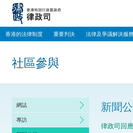
跳
至
主
內
容
香港的法律制度
重要判決
法律及爭議解決服
法治建設辦公室
社區參與
香港專業服務出海
調解
仲裁
新聞公
網誌
訴訟
專訪
律政司回
網上爭議解決及法