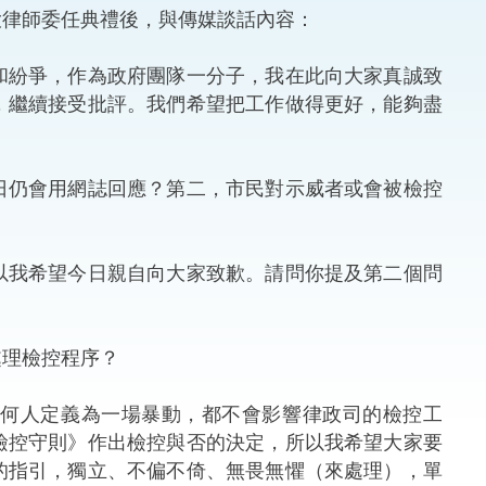
大律師委任典禮後，與傳媒談話內容：
法律
ng Việt (越南語)
和紛爭，作為政府團隊一分子，我在此向大家真誠致
維護
，繼續接受批評。我們希望把工作做得更好，能夠盡
刑事
日仍會用網誌回應？第二，市民對示威者或會被檢控
相互
一般
以我希望今日親自向大家致歉。請問你提及第二個問
處理檢控程序？
任何人定義為一場暴動，都不會影響律政司的檢控工
檢控守則》作出檢控與否的決定，所以我希望大家要
的指引，獨立、不偏不倚、無畏無懼（來處理），單