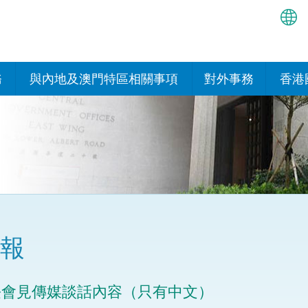
繁
简
務
與內地及澳門特區相關事項
對外事務
香港
EN
與內地的安排
國際政府機構在香
我們
處或運作
Bah
平台
香港與內地相互認可和執行民
我們
商事案件判決的安排
多邊協定
हिन्
我們
नेप
關於建立更緊密經貿關係的安
其他協定
排
ਪੰਜ
我們
目
報
Tag
與內地有關的項目及合作安排
我們的
ภาษ
與澳門特區的安排
長會見傳媒談話內容（只有中文）
律科技
我們的