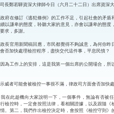
司司長鄭若驊資深大律師今日（六月二十二日）出席資深
“一帶一路”建設
計劃
Tiế
：政府在修訂《逃犯條例》的工作不足，引起社會的矛盾
粵港澳大灣區
繼續以謙卑的態度，聆聽大家的意見，亦會以謙卑的態度
要求，多謝。
行政長官用新聞稿回應，市民都覺得不夠誠意，為何你昨
決服務中心
會否加快處理檢控程序，盡快交代這件事，平息民憤？
：因為工作上的安排，這是我第一個出席的公開場合，所
示威者可能會被檢控一事很不滿，律政司方面會否加快
：我在此趁機向大家說明一下，一個事件，無論有否被
進行檢控時，一定會按照法律，看相關證據，以及跟隨《
事情。第二，我們作出檢控決定時，會按照《檢控守則》