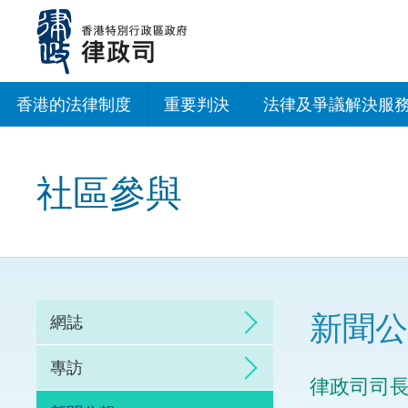
跳
至
主
內
容
香港的法律制度
重要判決
法律及爭議解決服
法治建設辦公室
社區參與
香港專業服務出海
調解
仲裁
新聞公
網誌
訴訟
專訪
律政司司
網上爭議解決及法