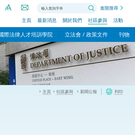
進階搜尋
主頁
最新消息
關於我們
社區參與
活動
A
A
國際法律人才培訓學院
立法會 / 政策文件
刊物
A
港設立辦事
的學院
現行政策措施
基本
asa Indonesia (印尼語)
的專家委員會
政策文件
粵港
दी (印度語)
的辦公室
特別財務委員會
香港
ाली (尼泊爾語)
主頁
社區參與
新聞公報
列印
ਾਬੀ (旁遮普語)
的培訓課程和能力建設項
民事
alog (他加祿語)
交易
年刊 2024-2025
าไทย (泰語)
國際
اردو (烏爾都語)
年度回顧 2024-2025