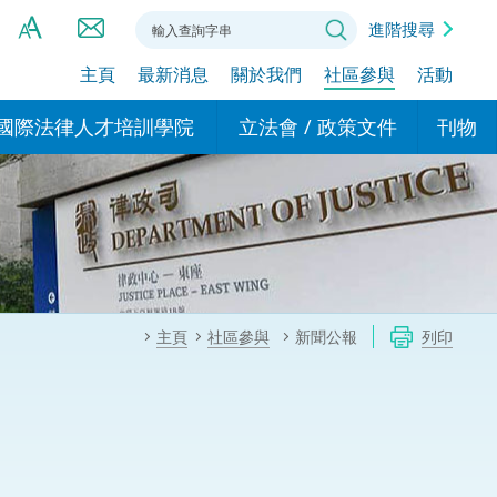
進階搜尋
主頁
最新消息
關於我們
社區參與
活動
A
A
國際法律人才培訓學院
立法會 / 政策文件
刊物
A
港設立辦事
的學院
現行政策措施
基本
asa Indonesia (印尼語)
的專家委員會
政策文件
粵港
दी (印度語)
的辦公室
特別財務委員會
香港
ाली (尼泊爾語)
主頁
社區參與
新聞公報
列印
ਾਬੀ (旁遮普語)
的培訓課程和能力建設項
民事
alog (他加祿語)
交易
年刊 2024-2025
าไทย (泰語)
國際
اردو (烏爾都語)
年度回顧 2024-2025