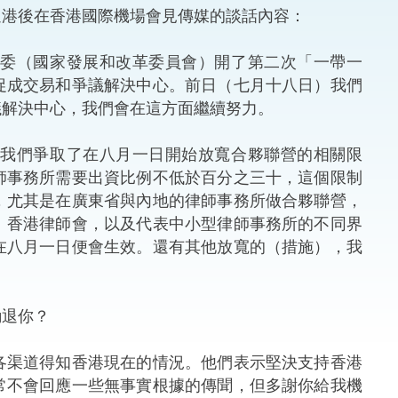
港後在香港國際機場會見傳媒的談話內容：
法律
ng Việt (越南語)
改委（國家發展和改革委員會）開了第二次「一帶一
維護
促成交易和爭議解決中心。前日（七月十八日）我們
議解決中心，我們會在這方面繼續努力。
刑事
我們爭取了在八月一日開始放寬合夥聯營的相關限
相互
師事務所需要出資比例不低於百分之三十，這個限制
，尤其是在廣東省與內地的律師事務所做合夥聯營，
一般
、香港律師會，以及代表中小型律師事務所的不同界
在八月一日便會生效。還有其他放寬的（措施），我
勸退你？
各渠道得知香港現在的情況。他們表示堅決支持香港
常不會回應一些無事實根據的傳聞，但多謝你給我機