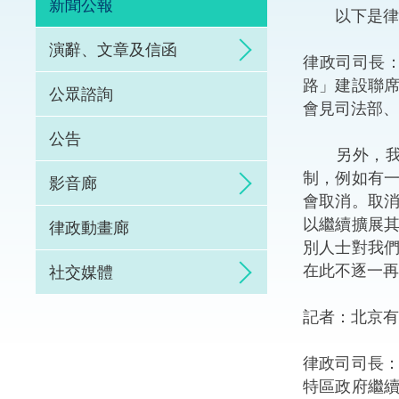
新聞公報
以下是律政
體育爭議解決先導
演辭、文章及信函
律政司司長
能力建設
路」建設聯
公眾諮詢
會見司法部、
法律樞紐
公告
另外，我亦
促成交易和爭議解
制，例如有
影音廊
會取消。取
以繼續擴展
律政動畫廊
別人士對我
在此不逐一再
社交媒體
記者：北京有
律政司司長
特區政府繼