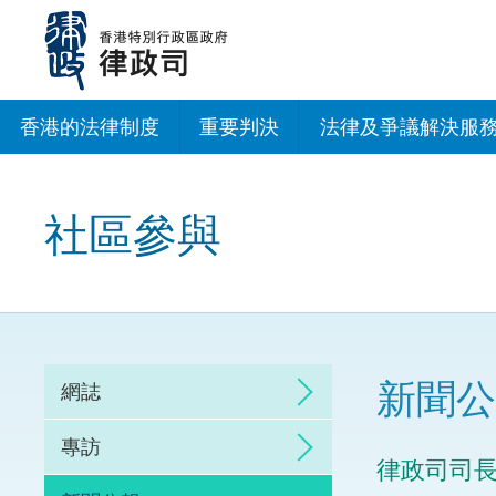
跳
至
主
內
容
香港的法律制度
重要判決
法律及爭議解決服
法治建設辦公室
社區參與
香港專業服務出海
調解
仲裁
新聞公
網誌
訴訟
專訪
律政司司
網上爭議解決及法