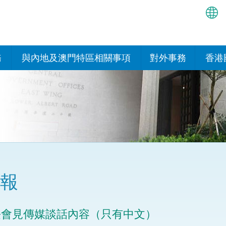
繁
简
務
與內地及澳門特區相關事項
對外事務
香港
EN
與內地的安排
國際政府機構在香
我們
處或運作
Bah
平台
香港與內地相互認可和執行民
我們
商事案件判決的安排
多邊協定
हिन्
我們
नेप
關於建立更緊密經貿關係的安
其他協定
排
ਪੰਜ
我們
目
報
Tag
與內地有關的項目及合作安排
我們的
ภาษ
與澳門特區的安排
長會見傳媒談話內容（只有中文）
律科技
我們的