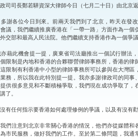
司司長鄭若驊資深大律師今日（七月二十日）由北京返
“一帶一路”建設
計劃
Tiế
：多謝各位今日到來。前兩天我們到了北京，昨天在發
粵港澳大灣區
席會議，我們繼續推廣香港在「一帶一路」方面作為一個
外交部和最高人民法院。他們繼續支持香港作為一個爭
藉此機會提一提，廣東省司法廳推出一個試行辦法，
決服務中心
一個限制是內地和香港的合夥聯營律師事務所，香港的律
消這限制有利香港中小型的律師事務所可以參與在大灣區
其業務，所以我在此特別提一提。我亦多謝律政司的同事
們提供很多意見和不斷積極爭取，我們現在成功爭取了，
講了。
沒有任何指示要香港如何處理修例的爭議，以及有沒有
：我們注意到北京非常關心香港的情況，他們亦從媒體和
續為市民服務，做好我們的工作。至於第二條問題，我通