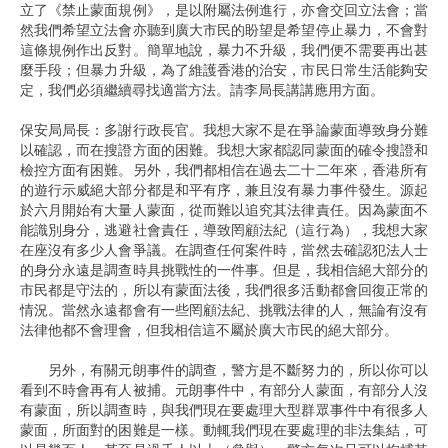
立了《禁止蒙面規例》，是以附屬法例進行，亦會交回立法會；當
然我們希望立法會亦聽到廣大市民的盼望是希望停止暴力，不會對
這條規例作出反對。簡單地說，暴力不升級，我們便不需要再出甚
麼手段；但暴力升級，為了維護香港的治安，市民日常生活能夠安
定，我們必須繼續尋找適當方法。請李局長講講應用方面。
保安局局長：多謝行政長官。我想大家不是在爭論蒙面導致身分難
以確認，而在搜證方面的困難。我想大家都認同蒙面的確令搜證和
檢控方面有困難。另外，我們都相信在過去二十二年來，香港所有
的遊行示威絕大部分都是和平有序，兼且沒有暴力事件發生。源起
於六月開始有大量人蒙面，從而難以追究其法律責任。因為蒙面不
能識別身分，逃避社會責任，導致罔顧法紀（這行為），我想大家
在座沒有多少人會爭議。在調查任何案件時，當然去確認犯法人士
的身分永遠是調查時具挑戰性的一件事。但是，我相信絕大部分的
市民都是守法的，所以有蒙面法後，我們很多活動都會回復正常的
情況。當然永遠都會有一些罔顧法紀、挑戰法律的人，無論有沒有
法律他都不會理會，但我相信這不屬於廣大市民的絕大部分。
另外，有關元朗事件的調查，警方是不斷努力的，所以你可以
看到不時會再有人被捕。元朗事件中，有部分人蒙面，有部分人沒
有蒙面，所以調查時，與我們現在要處理大型群眾事件中有很多人
蒙面，所面對的困難是一樣。動輒我們現在要處理的非法集結，可