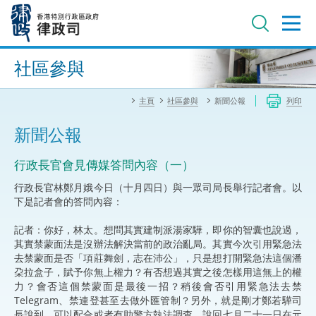
跳
至
主
內
進階搜尋
容
社區參與
主頁
社區參與
新聞公報
列印
新聞公報
行政長官會見傳媒答問內容（一）
行政長官林鄭月娥今日（十月四日）與一眾司局長舉行記者會。以
下是記者會的答問內容：
記者：你好，林太。想問其實建制派湯家驊，即你的智囊也說過，
其實禁蒙面法是沒辦法解決當前的政治亂局。其實今次引用緊急法
去禁蒙面是否「項莊舞劍，志在沛公」，只是想打開緊急法這個潘
朶拉盒子，賦予你無上權力？有否想過其實之後怎樣用這無上的權
力？會否這個禁蒙面是最後一招？稍後會否引用緊急法去禁
Telegram、禁連登甚至去做外匯管制？另外，就是剛才鄭若驊司
長說到，可以配合或者有助警方執法調查。說回七月二十一日在元