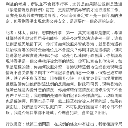
利益的考慮，所以並不會輕率行事，尤其是如果那些規例是透過
《緊急情況規例條例》訂定，更應該審慎再審慎才進行這些工作。
這亦是我為甚麼在開場白說，今日這個決定並不是一個容易的決
定，但看到香港出現危害公共安全，是須要作一個必須的決定。
記者：林太，你好。想問幾件事，第一，其實這題我是想問，希望
林鄭特首和財政司司長都能答，就是今次緊急法這先例一開，這條
法例是殖民地留下來，你打算如何說服外資或香港，就是香港還有
法治或香港的獨特金融地位是不會流失？你剛才說是這樣說，但問
題是緊急法確實是法例賦予你，你是可以連同行政會議，你都認為
現時香港是一個公共秩序被危害的情況，你可以宣布其他法例，如
果是這樣的話，你如何說服外資，香港現時這個地位或香港現時這
情況不會受影響？剛才下午這記者會的消息一公布，恒指已經立即
跌，跌了差不多五百點，現在回升少許，但其實亦見到市場用實際
反應告訴你知他們對這法例的反應如何。財政司司長，現時香港的
經濟已經是內憂外患的情況，你如何確保這情況在這條法例下不會
再差？第二題，我想問的是如果我們記者出外採訪的話，現時周圍
也是催淚彈、周圍也是子彈，戴上眼罩都會被人射盲的話，如果有
蒙面法，我們是否不可以戴口罩、不可以戴保護面罩？我今日不舒
服，我是否連口罩都不能戴，否則會犯法、會坐監？謝謝。
行政長官：就第二個問題，在規例的條文中有提出，我稍後請李局