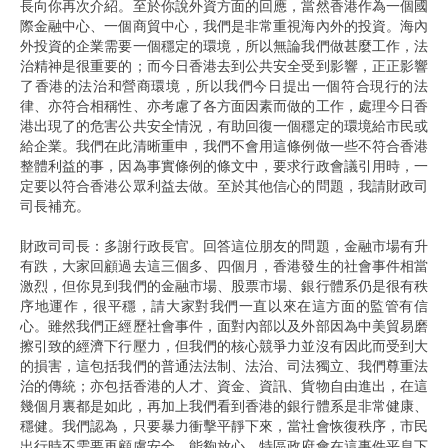
長向你再次介紹。至於你說外資方面的回應，當然香港作為一個國
際金融中心、一個商貿中心，我們是非常重視海內外的投資。海內
外投資的企業需要一個穩定的環境，所以無論我們做甚麼工作，法
治精神是很重要的；而今日香港去到公共安全受到影響，正正影響
了香港的法治和營商環境，所以我們今日提出一個符合現行的法
律、亦符合相稱性、亦考慮了各方面因素而做的工作，處理今日香
港出現了的危害公共安全情況，有助回復一個穩定的環境給市民或
給企業。我們在此清晰重申，我們不會用這條例做一些不符合香港
整體利益的事，因為事實條例的條文中，要求行政會議引用時，一
定要以符合香港公眾利益去做。至於其他信心的問題，我請財政司
司長補充。
財政司司長：多謝行政長官。回答這位朋友的問題，金融市場有升
有跌，大家回顧過去這三個多、四個月，香港發生的社會事件相當
激烈，但你見到我們的金融市場、股票市場、銀行體系仍是很有秩
序地運作，很平穩，請大家對我們一直以來在這方面的監管有信
心。雖然我們正經歷社會事件，面對內部以及外部因為中美貿易磨
擦引致的經濟下行壓力，但我們的核心競爭力並沒有因此而受到大
的損害，這包括我們的普通法法制、法治、司法獨立、我們尊重法
治的傳統；亦包括香港的人才、資金、資訊、貨物自由進出，在這
幾個月裏都是如此，再加上我們看到香港的銀行體系是非常健康、
穩健。我們認為，只要暴力衝擊平靜下來，當社會恢復秩序，市民
出行時不需要再顧慮安全，能夠放心，特區政府會在這事件平息下