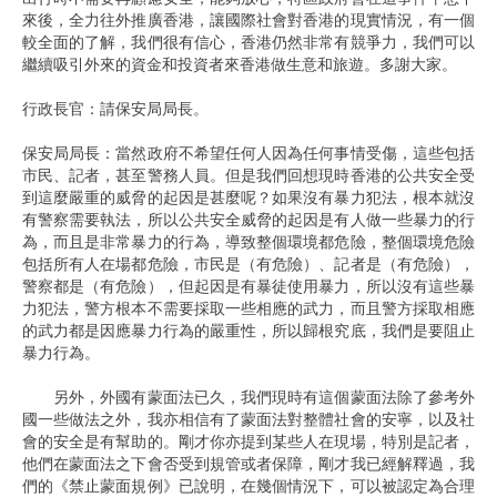
來後，全力往外推廣香港，讓國際社會對香港的現實情況，有一個
較全面的了解，我們很有信心，香港仍然非常有競爭力，我們可以
繼續吸引外來的資金和投資者來香港做生意和旅遊。多謝大家。
行政長官：請保安局局長。
保安局局長：當然政府不希望任何人因為任何事情受傷，這些包括
市民、記者，甚至警務人員。但是我們回想現時香港的公共安全受
到這麼嚴重的威脅的起因是甚麼呢？如果沒有暴力犯法，根本就沒
有警察需要執法，所以公共安全威脅的起因是有人做一些暴力的行
為，而且是非常暴力的行為，導致整個環境都危險，整個環境危險
包括所有人在場都危險，市民是（有危險）、記者是（有危險），
警察都是（有危險），但起因是有暴徒使用暴力，所以沒有這些暴
力犯法，警方根本不需要採取一些相應的武力，而且警方採取相應
的武力都是因應暴力行為的嚴重性，所以歸根究底，我們是要阻止
暴力行為。
另外，外國有蒙面法已久，我們現時有這個蒙面法除了參考外
國一些做法之外，我亦相信有了蒙面法對整體社會的安寧，以及社
會的安全是有幫助的。剛才你亦提到某些人在現場，特別是記者，
他們在蒙面法之下會否受到規管或者保障，剛才我已經解釋過，我
們的《禁止蒙面規例》已說明，在幾個情況下，可以被認定為合理