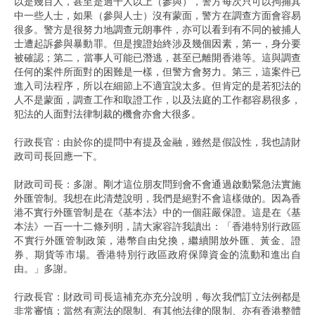
以是幾百人，甚至是過千人以上（參與），警方每次只可以拘捕其
中一些人士，如果（參與人士）沒有蒙面，警方在調查方面會容易
很多。警方是很努力地調查元朗事件，亦可以看到有不同的被捕人
士遭起訴參與暴動罪。但是搜證始終涉及幾個因素，第一，身分要
被確認；第二，當事人可能已潛逃，甚至已離開香港等。這與調查
任何的案件所面對的困難是一樣，但警方會努力。第三，這案件已
進入司法程序，所以在細節上不適宜說太多。但肯定的是若犯法的
人不是蒙面，調查工作和取證工作，以及法庭的工作都容易很多，
犯法的人面對法律制裁的機會亦會大很多。
行政長官：由於你的提問中有提及金融，雖然是假設性，我也請財
政司司長回應一下。
財政司司長：多謝。剛才這位朋友問到會不會通過啟動緊急法實施
外匯管制。我想在此清楚說明，我們是絕對不會這樣做的。因為香
港不實行外匯管制是在《基本法》中的一個莊嚴保證。這是在《基
本法》一百一十二條列明，請大家容許我讀出：「香港特別行政區
不實行外匯管制政策，港幣自由兌換，繼續開放外匯、黃金、證
券、期貨等市場。香港特別行政區政府保障資金的流動和進出自
由。」多謝。
行政長官：財政司司長這補充亦充分說明，每次我們訂立法例都是
非常審慎；當然有憲法的限制、有其他法律的限制、亦有香港整體