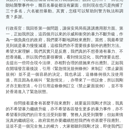
朗站襲擊事件中，幾百名暴徒都沒有蒙面，但到現在也只是拘捕了
三十多名，六名被控暴動。其實，怎樣可以幫助到警方執法和調
查？多謝。
行政長官：我回答第一個問題，讓保安局局長講講應用那方面。第
一，正如我所說，這四個月以來的示威和衝突的暴力不斷升級，作
為一個負責任的政府，我們要不斷地調校來應對。當然，我最希望
見到就是暴力慢慢減退，這樣我們亦不需要很多額外的應對方法。
希望大家理解，我們其實只是反應，我們真的不想香港有暴力、不
想香港亂，所以我們也要很審慎，看到情況惡化，我們便要去想、
去提出一些符合現今法律、亦相對合理的措施來作出應對。正如我
在開場發言最後說，引用《緊急情況規例條例》來制訂《禁止蒙面
規例》並不是一個容易的決定。我也承認，這條條例很久沒使用
過，而且因為名稱叫「緊急情況」，亦帶來了一些誤會，所以我剛
才亦主動澄清，今日引用這條條例訂立《禁止蒙面規例》，並不等
於香港進入了緊急狀態。
你問接着還會有甚麼手段來應對，就要返回我剛才所說，我真
的不希望暴力繼續升級，亦不希望各區發生更多的暴力事件，亦不
希望看到我們的日常生活受到影響、警務人員受到襲擊；但如果情
況真的繼續惡化，政府當然亦要繼續想想我們有些甚麼手段應對。
這並不是一個完全無上的權力，大家都聽到我剛才說，即使我們訂