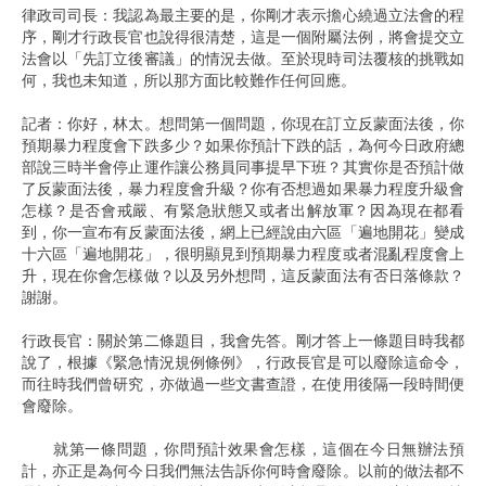
律政司司長：我認為最主要的是，你剛才表示擔心繞過立法會的程
序，剛才行政長官也說得很清楚，這是一個附屬法例，將會提交立
法會以「先訂立後審議」的情況去做。至於現時司法覆核的挑戰如
何，我也未知道，所以那方面比較難作任何回應。
記者：你好，林太。想問第一個問題，你現在訂立反蒙面法後，你
預期暴力程度會下跌多少？如果你預計下跌的話，為何今日政府總
部說三時半會停止運作讓公務員同事提早下班？其實你是否預計做
了反蒙面法後，暴力程度會升級？你有否想過如果暴力程度升級會
怎樣？是否會戒嚴、有緊急狀態又或者出解放軍？因為現在都看
到，你一宣布有反蒙面法後，網上已經說由六區「遍地開花」變成
十六區「遍地開花」，很明顯見到預期暴力程度或者混亂程度會上
升，現在你會怎樣做？以及另外想問，這反蒙面法有否日落條款？
謝謝。
行政長官：關於第二條題目，我會先答。剛才答上一條題目時我都
說了，根據《緊急情況規例條例》，行政長官是可以廢除這命令，
而往時我們曾研究，亦做過一些文書查證，在使用後隔一段時間便
會廢除。
就第一條問題，你問預計效果會怎樣，這個在今日無辦法預
計，亦正是為何今日我們無法告訴你何時會廢除。以前的做法都不