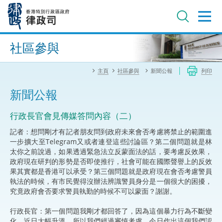
跳
至
主
內
進階搜尋
容
社區參與
主頁
社區參與
新聞公報
列印
新聞公報
​行政長官會見傳媒答問內容（二）
記者：想問剛才有記者朋友問到政府未來會否考慮將禁止的範圍進
一步擴大至Telegram又或者連登這些討論區？第二個問題就是林
太你之前說過，如果透過緊急法立反蒙面法的話，要考慮反效果，
政府現在研判的形勢是否即使推行，社會可能在國際聲譽上的反效
果其實都是香港可以承受？第三個問題就是政府現在會否考慮警員
執法的時候，有市民覺得沒辦法辨識警員身分是一個很大的困擾，
究竟政府會否要求警員執勤的時候不可以蒙面？謝謝。
行政長官：第一個問題我剛才都回答了，因為這個暴力行為不斷變
化，近日大幅升溫，所以我們經過審慎考慮，今日作出這個我們認