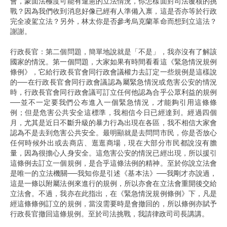
會，蒙面法極度可能有違憲的立法情況，你怎樣面對司法覆核的挑
戰？因為我們收到消息好像已經有人準備入禀，這是否亦等於行政
完全凌駕立法？另外，林太你是否參考烏克蘭革命而想到立這法？
謝謝。
行政長官：第二個問題，簡單地說就是「不是」，我亦沒有了解該
國家的情況。第一個問題，大家如果有時間看看這《緊急情況規例
條例》，它給行政長官會同行政會議權力去訂定一些規例是這樣說
的──在行政長官會同行政會議認為屬緊急情況或危害公安的情況
時，行政長官會同行政會議可訂立任何他認為合乎公眾利益的規例
──並不一定要我們公布進入一個緊急情況，才能夠引用這條條
例；但是危害公共安全這標準，我相信今日已經達到。經過四個
月，尤其是近日不斷升級的暴力行為出現在各區，我不相信大家會
認為不是去到危害公共安全。最明顯就是去問問市民，你是否放心
任何時候外出或去商店、逛逛商場，現在大部分市民都說沒有膽
量，因為很擔心人身安全。這危害公安的情況已經出現，所以援引
這條例去訂立一個規例，是合乎這條法例的精神。至於你說立法會
是唯一的立法機關──我知你是引述《基本法》──我剛才亦說過，
這是一條以附屬法例來進行的規例，所以亦會在立法會重開後交給
立法會。不過，我亦在此指出，在《緊急情況規例條例》下，凡是
經這條條例訂立的規例，當沒需要時是會撤回的，所以條例亦賦予
行政長官撤回這條規例。至於司法挑戰，我請律政司司長講講。