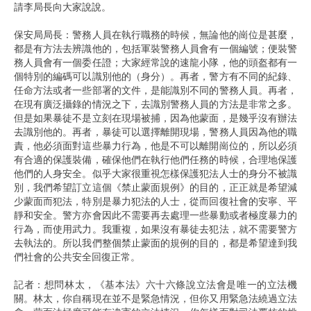
請李局長向大家說說。
保安局局長：警務人員在執行職務的時候，無論他的崗位是甚麼，
都是有方法去辨識他的，包括軍裝警務人員會有一個編號；便裝警
務人員會有一個委任證；大家經常說的速龍小隊，他的頭盔都有一
個特別的編碼可以識別他的（身分）。再者，警方有不同的紀錄、
任命方法或者一些部署的文件，是能識別不同的警務人員。再者，
在現有廣泛攝錄的情況之下，去識別警務人員的方法是非常之多。
但是如果暴徒不是立刻在現場被捕，因為他蒙面，是幾乎沒有辦法
去識別他的。再者，暴徒可以選擇離開現場，警務人員因為他的職
責，他必須面對這些暴力行為，他是不可以離開崗位的，所以必須
有合適的保護裝備，確保他們在執行他們任務的時候，合理地保護
他們的人身安全。似乎大家很重視怎樣保護犯法人士的身分不被識
別，我們希望訂立這個《禁止蒙面規例》的目的，正正就是希望減
少蒙面而犯法，特別是暴力犯法的人士，從而回復社會的安寧、平
靜和安全。警方亦會因此不需要再去處理一些暴動或者極度暴力的
行為，而使用武力。我重複，如果沒有暴徒去犯法，就不需要警方
去執法的。所以我們整個禁止蒙面的規例的目的，都是希望達到我
們社會的公共安全回復正常。
記者：想問林太，《基本法》六十六條說立法會是唯一的立法機
關。林太，你自稱現在並不是緊急情況，但你又用緊急法繞過立法