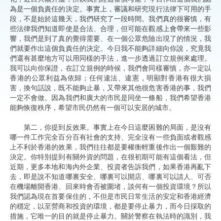
為是一個負責任的決定。事實上，審議和研究現行法律下可用的手
段，不是始於這幾天，我們研究了一段時間。我們真的很審慎，有
些法律我們知道即使是合法、合理，但可能在觀感上會帶來一些影
響，我們是到了真的覺得需要、在一個公眾危險出現了的情況，我
們就要作出這個負責任的決定。今日我不能夠詳細向你說，究竟我
們還有甚麼地方可以用同樣的手法，進一步透過訂立規例來處理。
我可以向你保證，在訂立規例的時候，我們會同樣審慎，亦一定以
香港的公眾利益為依歸；任何違法、違憲，明顯對香港有很大損
害，換句話說，既不能夠止暴，又帶來其他很危害香港的事，我們
一定不會做。因為我們和廣大的市民是同坐一條船，我們希望香港
能夠恢復秩序，希望市民仍然有一個可以安居的城市。
第二，你提到反效果。事實上在今日這麼困難的局面，是沒有
哪一件工作完全百分百有社會的支持、完全沒有一些負面或者觀感
上不利於香港的效果，我們往往都是要權衡輕重後作出一個艱難的
決定。你特別提到有關外資的問題，在很初期可能有這個看法，但
近期，更多本地和海內外企業、投資者告訴我們，如果香港再亂下
去，即是說不知道哪裏安全、哪裏可以開店、哪裏可以請人、可否
在機場離開香港、回來時會否被圍堵，談何有一個投資環境？所以
我們認為現在首要保住的，不但是市民日常生活的安定和香港經濟
的穩定，以至營商和投資的環境，都是要停止暴力，而今日採取的
措施，它唯一的目的就是停止暴力。關於警察在執法時的識別，我