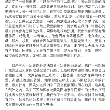
是訂立了一條規例後，可以預見何時可以處理到引發做這規例的情
況，從而放一個時限，因為真是無辦法預計到。我相信當年六七暴
動的時候，都不可能預計到，但當引起要成立這規例的情況消失，
行政長官便會作出命令去廢除，而社會上亦一定會有聲音──既然
都沒有了公共安全受危害，為何仍然放這規例在此？所以你第一個
問題是究竟今日制訂了禁止蒙面的規例，對於現在我們非常擔心的
暴力行為會有怎樣的效果，同樣都是很難預測。我們當然希望有阻
嚇作用，特別是一些青年人，他會因為有阻嚇作用，他身邊的父
母、朋友、校長、老師會因為蒙面是違法，是清楚違法的，更有力
勸喻他不要出來以身試法參與這些暴力行為，那便可以令暴力行為
有所下降。同樣地，如果有了這法例，警方在識別、跟進、搜證、
檢控會較為有效，亦可以阻止或阻嚇這些暴力行為。
如果有人一定會以身試法或者一定會罔顧法紀，我們不可以預
計究竟這些人會採取甚麼暴力行動，但最終我希望整個社會要發出
很強的信息──大家都要停止暴力，珍惜香港，回復大家共同很珍
愛、亦很想維護的香港。如果你說在網上以前不斷動員的示威行
動、暴力行為，因為知道我們今日要立反蒙面法而在動員，這亦是
在預計之內。為了不要加深在此因為圍堵事件而產生的公眾秩序問
題或者令警方要維持秩序，我們作了一些安排。這些安排往時都是
有用的，如果你想知多些，政務司司長可以說兩句，我們往往都要
考慮這些因素而作出適當的安排。