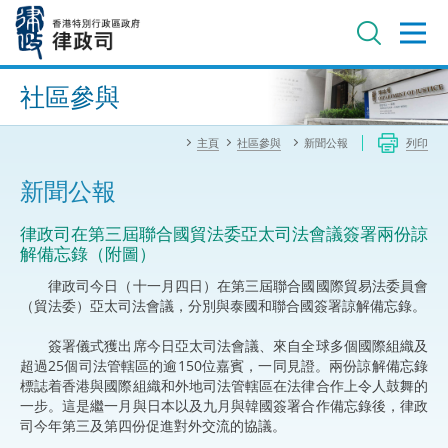
跳
至
主
內
進階搜尋
容
社區參與
主頁
社區參與
新聞公報
列印
新聞公報
律政司在第三屆聯合國貿法委亞太司法會議簽署兩份諒
解備忘錄（附圖）
律政司今日（十一月四日）在第三屆聯合國國際貿易法委員會
（貿法委）亞太司法會議，分別與泰國和聯合國簽署諒解備忘錄。
簽署儀式獲出席今日亞太司法會議、來自全球多個國際組織及
超過25個司法管轄區的逾150位嘉賓，一同見證。兩份諒解備忘錄
標誌着香港與國際組織和外地司法管轄區在法律合作上令人鼓舞的
一步。這是繼一月與日本以及九月與韓國簽署合作備忘錄後，律政
司今年第三及第四份促進對外交流的協議。