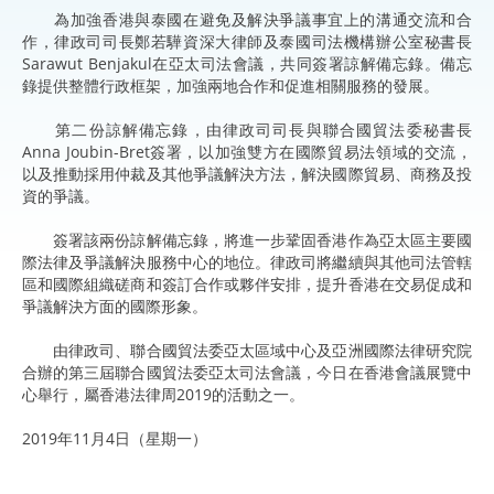
為加強香港與泰國在避免及解決爭議事宜上的溝通交流和合
作，律政司司長鄭若驊資深大律師及泰國司法機構辦公室秘書長
Sarawut Benjakul在亞太司法會議，共同簽署諒解備忘錄。備忘
錄提供整體行政框架，加強兩地合作和促進相關服務的發展。
第二份諒解備忘錄，由律政司司長與聯合國貿法委秘書長
Anna Joubin-Bret簽署，以加強雙方在國際貿易法領域的交流，
以及推動採用仲裁及其他爭議解決方法，解決國際貿易、商務及投
資的爭議。
簽署該兩份諒解備忘錄，將進一步鞏固香港作為亞太區主要國
際法律及爭議解決服務中心的地位。律政司將繼續與其他司法管轄
區和國際組織磋商和簽訂合作或夥伴安排，提升香港在交易促成和
爭議解決方面的國際形象。
由律政司、聯合國貿法委亞太區域中心及亞洲國際法律研究院
合辦的第三屆聯合國貿法委亞太司法會議，今日在香港會議展覽中
心舉行，屬香港法律周2019的活動之一。
2019年11月4日（星期一）