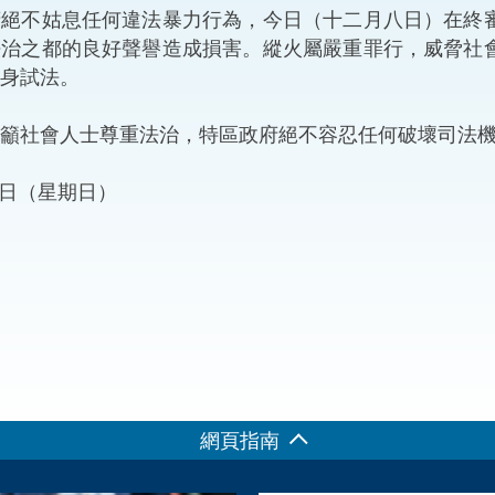
不姑息任何違法暴力行為，今日（十二月八日）在終審
“一帶一路”建設
計劃
Tiế
法治之都的良好聲譽造成損害。縱火屬嚴重罪行，威脅社
身試法。
粵港澳大灣區
社會人士尊重法治，特區政府絕不容忍任何破壞司法機
月8日（星期日）
決服務中心
網頁指南