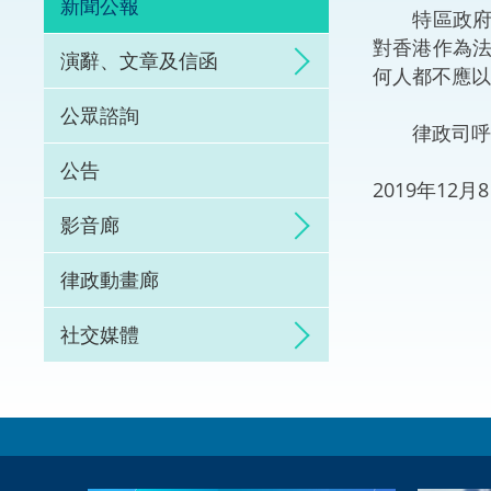
新聞公報
特區政府絕
體育爭議解決先導
對香港作為
演辭、文章及信函
何人都不應以
能力建設
公眾諮詢
律政司呼籲
法律樞紐
公告
2019年12
促成交易和爭議解
影音廊
律政動畫廊
社交媒體