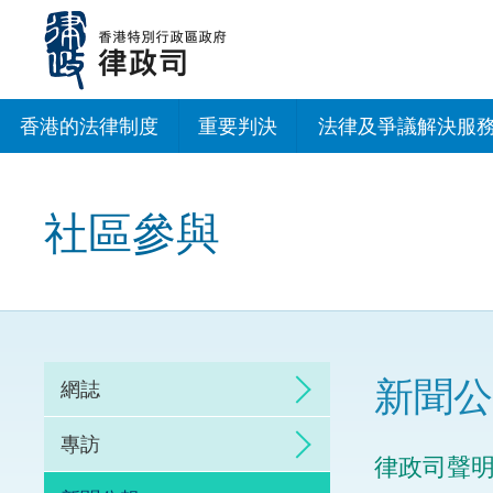
跳
至
主
內
容
香港的法律制度
重要判決
法律及爭議解決服
法治建設辦公室
社區參與
香港專業服務出海
調解
仲裁
新聞公
網誌
訴訟
專訪
律政司聲
網上爭議解決及法