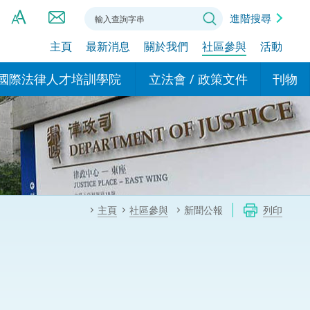
進階搜尋
主頁
最新消息
關於我們
社區參與
活動
A
A
國際法律人才培訓學院
立法會 / 政策文件
刊物
A
港設立辦事
的學院
現行政策措施
基本
asa Indonesia (印尼語)
的專家委員會
政策文件
粵港
दी (印度語)
的辦公室
特別財務委員會
香港
ाली (尼泊爾語)
主頁
社區參與
新聞公報
列印
ਾਬੀ (旁遮普語)
的培訓課程和能力建設項
民事
alog (他加祿語)
交易
年刊 2024-2025
าไทย (泰語)
國際
اردو (烏爾都語)
年度回顧 2024-2025