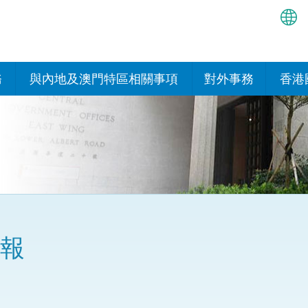
繁
简
務
與內地及澳門特區相關事項
對外事務
香港
EN
與內地的安排
國際政府機構在香
我們
處或運作
Bah
平台
香港與內地相互認可和執行民
我們
商事案件判決的安排
多邊協定
हिन्
我們
नेप
關於建立更緊密經貿關係的安
其他協定
排
ਪੰਜ
我們
目
報
Tag
與內地有關的項目及合作安排
我們的
ภาษ
與澳門特區的安排
明
律科技
我們的