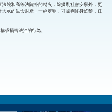
法院和高等法院外的縱火，除擾亂社會安寧外，更
法律
ng Việt (越南語)
會大眾的生命財產，一經定罪，可被判終身監禁，任
維護
構或損害法治的行為。
刑事
相互
一般