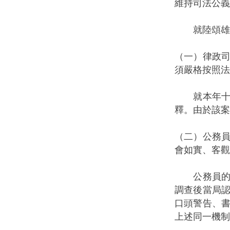
維持司法公義
就陸頌雄議
（一）律政
須嚴格按照法
就本年十一
釋。由於該案
（二）公務
會如實、客觀
公務員的行
調查後當局
口頭警告、
上述同一機制