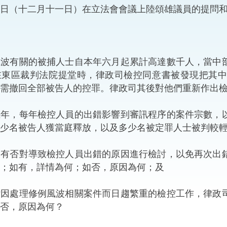
（十二月十一日）在立法會會議上陸頌雄議員的提問和
“一帶一路”建設
計劃
Tiế
粵港澳大灣區
有關的被捕人士自本年六月起累計高達數千人，當中部
在東區裁判法院提堂時，律政司檢控同意書被發現把其
需撤回全部被告人的控罪。律政司其後對他們重新作出
決服務中心
五年，每年檢控人員的出錯影響到審訊程序的案件宗數，
少名被告人獲當庭釋放，以及多少名被定罪人士被判較
司有否對導致檢控人員出錯的原因進行檢討，以免再次出
；如有，詳情為何；如否，原因為何；及
付因處理修例風波相關案件而日趨繁重的檢控工作，律政
否，原因為何？