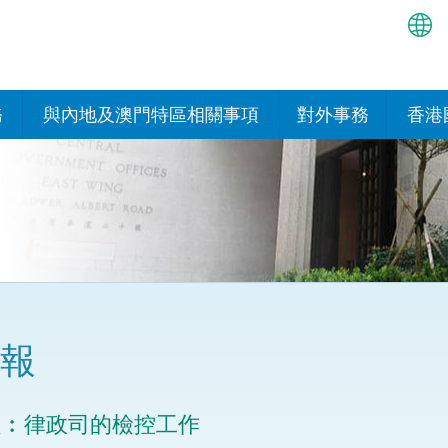
繁
简
務
與內地及澳門特區相關事項
對外事務
香港
EN
與內地的安排
國際政府機構在香
我們
處或運作
Bah
平台
香港與內地相互認可和執行民
我們
商事案件判決的安排
多邊協定
हिन्
我們
नेप
關於建立更緊密經貿關係的安
其他協定
排
ਪੰਜ
我們
目
報
Tag
與內地有關的項目及合作安排
我們的
ภาษ
與澳門特區的安排
題︰律政司的檢控工作
律科技
我們的