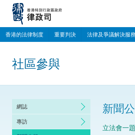
跳
至
主
內
容
香港的法律制度
重要判決
法律及爭議解決服
法治建設辦公室
社區參與
香港專業服務出海
調解
仲裁
新聞公
網誌
訴訟
專訪
立法會一
網上爭議解決及法