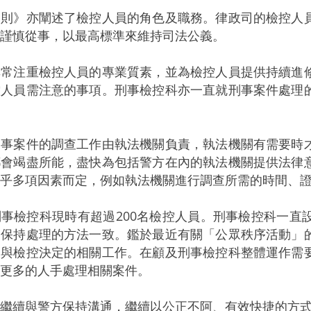
》亦闡述了檢控人員的角色及職務。律政司的檢控人員
謹慎從事，以最高標準來維持司法公義。
注重檢控人員的專業質素，並為檢控人員提供持續進修
控人員需注意的事項。刑事檢控科亦一直就刑事案件處理
刑事案件的調查工作由執法機關負責，執法機關有需要時
都會竭盡所能，盡快為包括警方在內的執法機關提供法律
視乎多項因素而定，例如執法機關進行調查所需的時間、
檢控科現時有超過200名檢控人員。刑事檢控科一直
是保持處理的方法一致。鑑於最近有關「公眾秩序活動」
參與檢控決定的相關工作。在顧及刑事檢控科整體運作需
更多的人手處理相關案件。
續與警方保持溝通，繼續以公正不阿、有效快捷的方式