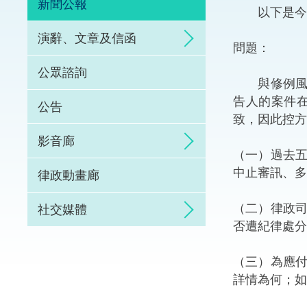
新聞公報
以下是今日
體育爭議解決先導
演辭、文章及信函
問題：
能力建設
公眾諮詢
與修例風波
法律樞紐
告人的案件
公告
致，因此控方
促成交易和爭議解
影音廊
（一）過去
中止審訊、多
律政動畫廊
（二）律政
社交媒體
否遭紀律處分
（三）為應
詳情為何；如