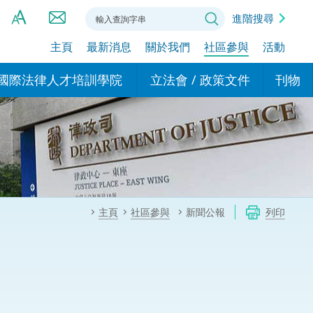
進階搜尋
主頁
最新消息
關於我們
社區參與
活動
A
A
國際法律人才培訓學院
立法會 / 政策文件
刊物
A
港設立辦事
的學院
現行政策措施
基本
asa Indonesia (印尼語)
的專家委員會
政策文件
粵港
दी (印度語)
的辦公室
特別財務委員會
香港
ाली (尼泊爾語)
主頁
社區參與
新聞公報
列印
ਾਬੀ (旁遮普語)
的培訓課程和能力建設項
民事
alog (他加祿語)
交易
年刊 2024-2025
าไทย (泰語)
國際
اردو (烏爾都語)
年度回顧 2024-2025