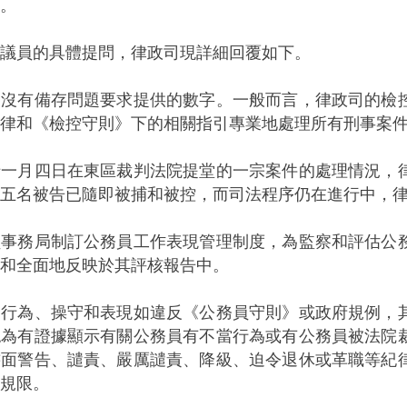
。
員的具體提問，律政司現詳細回覆如下。
司沒有備存問題要求提供的數字。一般而言，律政司的檢
律和《檢控守則》下的相關指引專業地處理所有刑事案
月四日在東區裁判法院提堂的一宗案件的處理情況，律
五名被告已隨即被捕和被控，而司法程序仍在進行中，
員事務局制訂公務員工作表現管理制度，為監察和評估公
和全面地反映於其評核報告中。
為、操守和表現如違反《公務員守則》或政府規例，其
認為有證據顯示有關公務員有不當行為或有公務員被法院
書面警告、譴責、嚴厲譴責、降級、迫令退休或革職等紀
規限。