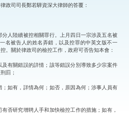
律政司司長鄭若驊資深大律師的答覆：
法律
ng Việt (越南語)
維護
分人陸續被控相關罪行。上月四日一宗涉及五名被
刑事
中一名被告人的姓名弄錯，以及控罪的中英文版不一
檢控。關於律政司的檢控工作，政府可否告知本會：
相互
以及有關錯誤的詳情；該等錯誤分別導致多少宗案件
一般
輕刑罰；
錯；如有，詳情為何；如否，原因為何；涉事人員有
司有否研究增聘人手和加快檢控工作的措施；如有，