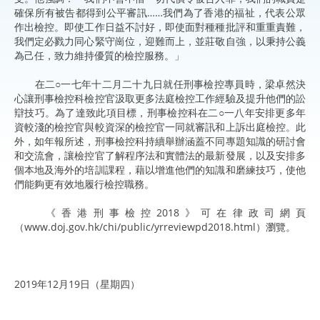
確保所有被告都得到公平審訊……我們為了香港的福祉，代表公眾
作出檢控。即使工作日益不討好，即使面對種種批評和重重責難，
我們定必戮力同心緊守崗位，迎難而上，並莊敬自強，以秉持公義
為己任，致力維持優質的檢控服務。」
在二○一七年十二月二十九日就任刑事檢控專員時，梁卓然決
心讓刑事檢控科檢控官汲取更多法庭檢控工作經驗及提升他們的訟
辯技巧。為了達致此項目標，刑事檢控科在二○一八年安排更多年
資較淺的檢控官與較資深的檢控官一同就審訊和上訴出庭檢控。此
外，如年報所述，刑事檢控科持續舉辦涵蓋不同專題知識的研討會
和交流會，讓檢控官了解程序法和實體法的最新發展，以及安排多
個本地及海外的培訓課程，藉以增進他們的知識和磨練技巧，使他
們能夠更有效地履行檢控職務。
《香港刑事檢控2018》可在律政司網頁
（www.doj.gov.hk/chi/public/yrreviewpd2018.html）瀏覽。
2019年12月19日（星期四）