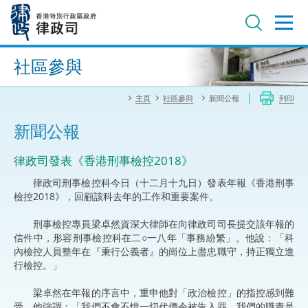
跳
至
主
內
進階搜尋
容
社區參與
主頁
社區參與
新聞公報
列印
新聞公報
律政司發表《香港刑事檢控2018》
律政司刑事檢控科今日（十二月十九日）發表年報《香港刑事
檢控2018》，回顧該科去年的工作和重要案件。
刑事檢控專員梁卓然資深大律師在向律政司司長提交該年報的
信件中，形容刑事檢控科在二○一八年「事務紛繁」。他說：「科
內檢控人員整年在『秉行公義者』的崗位上盡忠職守，持正獨立進
行檢控。」
梁卓然在年報的序言中，重申他對「政治檢控」的指控感到難
受。他強調：「我們不會不惜一切代價令被告入罪，我們的職責是