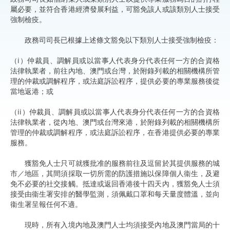
屬必要，並符合香港經濟發展利益，可豁免該人或該類別人士接受
強制檢疫。
政務司司長已根據上述條文豁免以下類別人士接受強制檢疫：
（i）仲裁員、調解員或以當事人代表身分代表任何一方的合資格
法律執業者，前往內地、澳門或台灣，於附錄列載的相關機構所管
理的仲裁或調解程序，或法庭訴訟程序，提供必要的專業服務後從
當地返港；或
（ii）仲裁員、調解員或以當事人代表身分代表任何一方的合資格
法律執業者，從內地、澳門或台灣來港，於附錄列載的相關機構所
管理的仲裁或調解程序，或法庭訴訟程序，在香港提供必要的專業
服務。
獲豁免人士只可就獲批准的服務前往及逗留於其提供服務的城
市／地區，其間須採取一切所需的防護措施以保障個人衞生，及避
免不必要的社交接觸。抵達或返回香港後十四天內，獲豁免人士須
接受由衞生署安排的醫學監測，須佩戴口罩和每天量度體溫，並向
衞生署呈報任何不適。
現時，所有入境內地及澳門人士均須接受內地及澳門當局的十