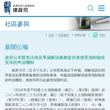
跳
至
主
內
進階搜尋
容
社區參與
主頁
社區參與
新聞公報
列印
新聞公報
​政府公布豁免法律及爭議解決服務提供者接受強制檢疫
安排的申請機制
政府今日（五月十九日）公布豁免為以下仲裁、調解或訴訟程
序提供必要專業服務的法律執業者、仲裁員或調解員接受強制檢疫
的申請機制，律政司即日起處理有關申請。
《2020年若干到港人士強制檢疫（修訂）（第2號）規例》於
二○二○年四月二十九日生效，修訂《若干到港人士強制檢疫規例》
（第599C章）（經修訂的《規例》）。經修訂的《規例》的有效
期延長至二○二○年六月七日，而根據新加入的第4（1）（b）條，
政務司司長如信納某人或某類別人士以提供專業服務為目的的行程