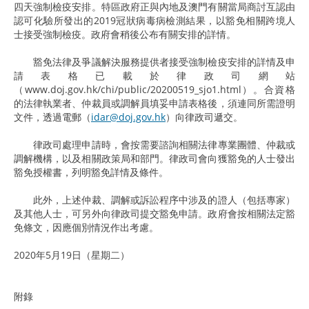
四天強制檢疫安排。特區政府正與內地及澳門有關當局商討互認由
認可化驗所發出的2019冠狀病毒病檢測結果，以豁免相關跨境人
士接受強制檢疫。政府會稍後公布有關安排的詳情。
豁免法律及爭議解決服務提供者接受強制檢疫安排的詳情及申
請表格已載於律政司網站
（
www.doj.gov.hk/chi/public/20200519_sjo1.html
）。合資格
的法律執業者、仲裁員或調解員填妥申請表格後，須連同所需證明
文件，透過電郵（
idar@doj.gov.hk
）向律政司遞交。
律政司處理申請時，會按需要諮詢相關法律專業團體、仲裁或
調解機構，以及相關政策局和部門。律政司會向獲豁免的人士發出
豁免授權書，列明豁免詳情及條件。
此外，上述仲裁、調解或訴訟程序中涉及的證人（包括專家）
及其他人士，可另外向律政司提交豁免申請。政府會按相關法定豁
免條文，因應個別情況作出考慮。
2020年5月19日（星期二）
附錄