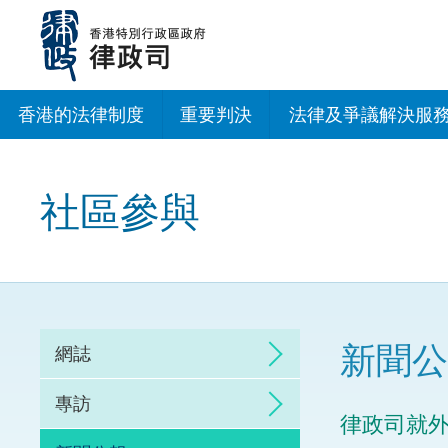
跳
至
主
內
容
香港的法律制度
重要判決
法律及爭議解決服
法治建設辦公室
社區參與
香港專業服務出海
調解
仲裁
新聞公
網誌
訴訟
專訪
律政司就
網上爭議解決及法