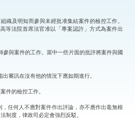
法律
ng Việt (越南語)
》下組織及明知而參與未經批准集結案件的檢控工作。
維護
日獲高等法院首席法官准以「專案認許」方式為案件出
刑事
師參與案件的工作。當中一些片面的批評將案件與國
相互
一般
指出審訊在沒有他的情況下應如期進行。
案件的檢控工作。
，任何人不應對案件作出評論，亦不應作出毫無根
司法制度，律政司必定會強烈反駁。