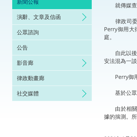
新聞公報
就傳媒查詢
體育爭議解決先導
演辭、文章及信函
律政司委聘D
能力建設
Perry御
公眾諮詢
庭。
法律樞紐
公告
自此以後，有
促成交易和爭議解
安法混為一談
影音廊
Perry御
律政動畫廊
基於公眾利
社交媒體
由於相關案
據的揣測。所