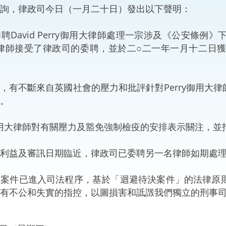
，律政司今日（一月二十日）發出以下聲明：
“一帶一路”建設
計劃
Tiế
avid Perry御用大律師處理一宗涉及《公安條例
粵港澳大灣區
用大律師接受了律政司的委聘，並於二○二一年一月十二
不斷來自英國社會的壓力和批評針對Perry御用大律
決服務中心
。
用大律師對有關壓力及豁免強制檢疫的安排表示關注，並
益及審訊日期臨近，律政司已委聘另一名律師如期處理
件已進入司法程序，基於「迴避待決案件」的法律原則
有不公和失實的指控，以圖損害和詆譭我們獨立的刑事