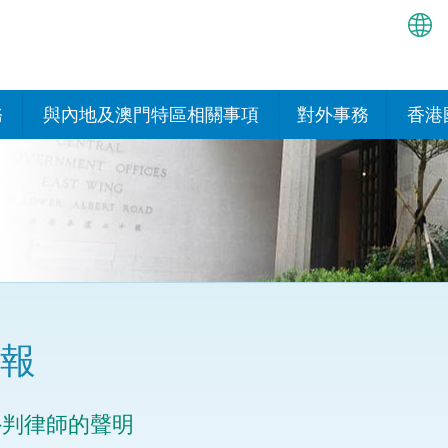
繁
简
務
與內地及澳門特區相關事項
對外事務
香港
EN
與內地的安排
國際政府機構在香
我們
處或運作
Bah
平台
香港與內地相互認可和執行民
我們
商事案件判決的安排
多邊協定
हिन्
我們
नेप
關於建立更緊密經貿關係的安
其他協定
排
ਪੰਜ
我們
目
報
Tag
與內地有關的項目及合作安排
我們的
ภาษ
與澳門特區的安排
外判律師的聲明
律科技
我們的