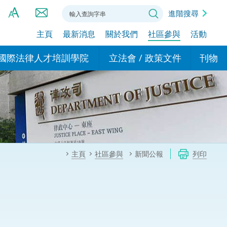
進階搜尋
主頁
最新消息
關於我們
社區參與
活動
A
A
國際法律人才培訓學院
立法會 / 政策文件
刊物
A
港設立辦事
的學院
現行政策措施
基本
asa Indonesia (印尼語)
的專家委員會
政策文件
粵港
दी (印度語)
的辦公室
特別財務委員會
香港
ाली (尼泊爾語)
主頁
社區參與
新聞公報
列印
ਾਬੀ (旁遮普語)
的培訓課程和能力建設項
民事
alog (他加祿語)
交易
年刊 2024-2025
าไทย (泰語)
國際
اردو (烏爾都語)
年度回顧 2024-2025