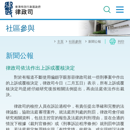
跳
至
主
內
進階搜尋
容
社區參與
主頁
社區參與
新聞公報
列印
新聞公報
律政司依法作出上訴或覆核決定
對於有報道不斷使用偏頗字眼形容律政司就一些刑事案中作出
的上訴或覆核決定，律政司今日（二月五日）表示，所有上訴或覆
核決定均是經仔細研究後按相關法例提出，再由法庭依法作出裁
決。
律政司的檢控人員在訴訟過程中，有責任提出準確和完整的法
律論點，協助法庭審理案件。就法庭所判處的刑罰，律政司會仔細
研究相關資料，包括主控官的報告及法庭的判刑理由，並在合適的
情況下根據《裁判官條例》或《刑事訴訟程序條例》就刑罰申請覆
核。若法庭裁定無罪時出現「有悖常情」的裁決，或出現錯誤法律