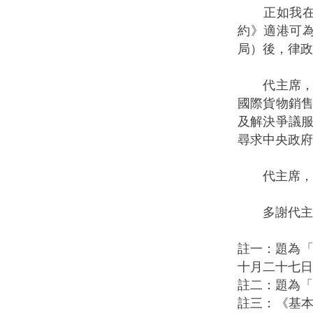
正如我在動
約》適港可
局）後，律政
代主席，立
國際貨物銷
及解決爭議
尋求中央政府
代主席，我
多謝代主
註一：題為「
十月二十七日
註二：題為「
註三：《基