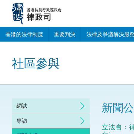
跳
至
主
內
容
香港的法律制度
重要判決
法律及爭議解決服
法治建設辦公室
社區參與
香港專業服務出海
調解
仲裁
新聞公
網誌
訴訟
專訪
立法會：
網上爭議解決及法