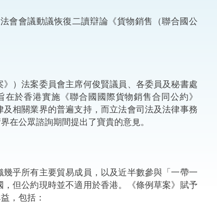
法律
ng Việt (越南語)
法會會議動議恢復二讀辯論《貨物銷售（聯合國公
維護
刑事
》）法案委員會主席何俊賢議員、各委員及秘書處
相互
旨在於香港實施《聯合國國際貨物銷售合同公約》
律及相關業界的普遍支持，而立法會司法及法律事務
一般
術界在公眾諮詢期間提出了寶貴的意見。
幾乎所有主要貿易成員，以及近半數參與「一帶一
國，但公約現時並不適用於香港。《條例草案》賦予
裨益，包括：