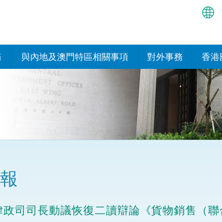
繁
简
務
與內地及澳門特區相關事項
對外事務
香港
EN
與內地的安排
國際政府機構在香
我們
處或運作
Bah
平台
香港與內地相互認可和執行民
我們
商事案件判決的安排
多邊協定
हिन्
我們
नेप
關於建立更緊密經貿關係的安
其他協定
排
ਪੰਜ
我們
目
報
Tag
與內地有關的項目及合作安排
我們的
ภาษ
與澳門特區的安排
律政司司長動議恢復二讀辯論《貨物銷售（聯
律科技
我們的