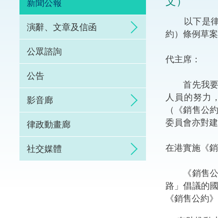
文）
新聞公報
體育爭議解決先導
​以下是律
演辭、文章及信函
約）條例草案
能力建設
公眾諮詢
代主席：
法律樞紐
公告
首先我要感
促成交易和爭議解
人員的努力
影音廊
（《銷售公
委員會亦對建
律政動畫廊
在港實施《銷
社交媒體
《銷售公約
路」倡議的
《銷售公約》