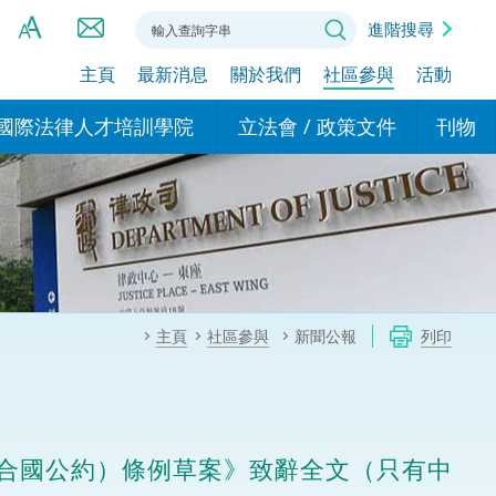
進階搜尋
主頁
最新消息
關於我們
社區參與
活動
A
A
國際法律人才培訓學院
立法會 / 政策文件
刊物
A
港設立辦事
的學院
現行政策措施
基本
asa Indonesia (印尼語)
的專家委員會
政策文件
粵港
दी (印度語)
的辦公室
特別財務委員會
香港
ाली (尼泊爾語)
主頁
社區參與
新聞公報
列印
ਾਬੀ (旁遮普語)
的培訓課程和能力建設項
民事
alog (他加祿語)
交易
年刊 2024-2025
าไทย (泰語)
合國公約）條例草案》致辭全文（只有中
國際
اردو (烏爾都語)
年度回顧 2024-2025