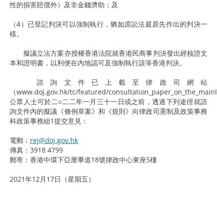
性的損害賠償外）及非金錢濟助；及
（4）已登記判決可以強制執行，猶如原訟法庭原先作出的判決一
樣。
擬議立法方案亦授權香港法院就香港民商事判決發出經核證文
本和證明書，以利便在內地認可及強制執行該等香港判決。
諮詢文件已上載至律政司網站
（www.doj.gov.hk/tc/featured/consultation_paper_on_the_ma
公眾人士可於二○二二年一月三十一日或之前，透過下列途徑就諮
詢文件內的擬議《條例草案》和《規則》向律政司憲制及政策事務
科政策事務組1提交意見：
電郵：
rej@doj.gov.hk
傳真：3918 4799
郵寄：香港中環下亞厘畢道18號律政中心東座5樓
2021年12月17日（星期五）