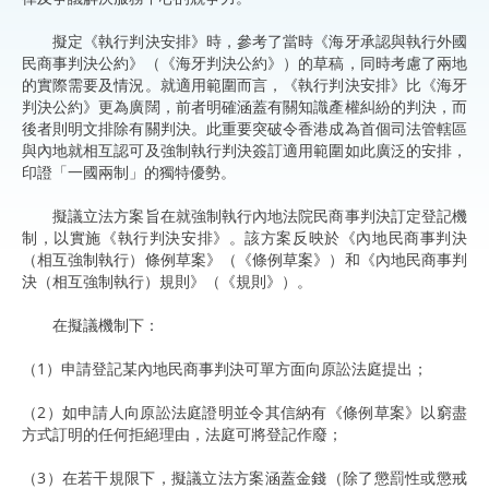
擬定《執行判決安排》時，參考了當時《海牙承認與執行外國
民商事判決公約》（《海牙判決公約》）的草稿，同時考慮了兩地
的實際需要及情況。就適用範圍而言，《執行判決安排》比《海牙
判決公約》更為廣闊，前者明確涵蓋有關知識產權糾紛的判決，而
後者則明文排除有關判決。此重要突破令香港成為首個司法管轄區
與內地就相互認可及強制執行判決簽訂適用範圍如此廣泛的安排，
印證「一國兩制」的獨特優勢。
擬議立法方案旨在就強制執行內地法院民商事判決訂定登記機
制，以實施《執行判決安排》。該方案反映於《內地民商事判決
（相互強制執行）條例草案》（《條例草案》）和《內地民商事判
決（相互強制執行）規則》（《規則》）。
在擬議機制下：
（1）申請登記某內地民商事判決可單方面向原訟法庭提出；
（2）如申請人向原訟法庭證明並令其信納有《條例草案》以窮盡
方式訂明的任何拒絕理由，法庭可將登記作廢；
（3）在若干規限下，擬議立法方案涵蓋金錢（除了懲罰性或懲戒