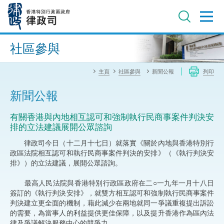
跳
至
主
內
進階搜尋
容
社區參與
主頁
社區參與
新聞公報
列印
新聞公報
有關香港與內地相互認可和強制執行民商事案件判決安
排的立法建議展開公眾諮詢
律政司今日（十二月十七日）就落實《關於內地與香港特別行
政區法院相互認可和執行民商事案件判決的安排》（《執行判決安
排》）的立法建議，展開公眾諮詢。
最高人民法院與香港特別行政區政府在二○一九年一月十八日
簽訂的《執行判決安排》，就雙方相互認可和強制執行民商事案件
判決建立更全面的機制，藉此減少在兩地就同一爭議重複提出訴訟
的需要，為當事人的利益提供更佳保障，以及提升香港作為區內法
律及爭議解決服務中心的競爭力。