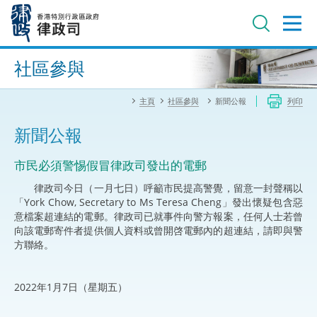
跳
至
主
內
進階搜尋
容
社區參與
主頁
社區參與
新聞公報
列印
新聞公報
市民必須警惕假冒律政司發出的電郵
律政司今日（一月七日）呼籲市民提高警覺，留意一封聲稱以
「York Chow, Secretary to Ms Teresa Cheng」發出懷疑包含惡
意檔案超連結的電郵。律政司已就事件向警方報案，任何人士若曾
向該電郵寄件者提供個人資料或曾開啓電郵內的超連結，請即與警
方聯絡。
2022年1月7日（星期五）