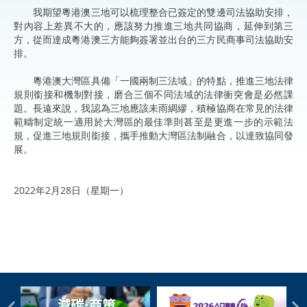
我期望粵港澳三地可以梳理整合已簽定的雙邊司法協助安排，
對內容上差異不大的，應該努力推進三地共同協商，延伸到第三
方，從而達成粵港澳三方能夠簽署並出台的三方民商事司法協助安
排。
粵港澳大灣區具備「一國兩制三法域」的特點，推進三地法律
規則銜接和機制對接，磨合三個不同法域的法律衝突會是必然課
題。長遠來說，我認為三地應該未雨綢繆，積極協商在常見的法律
範疇制定統一適用於大灣區的最佳準則甚至是更進一步的示範法
規，促進三地規則銜接，攜手推動大灣區法制融合，以達致協同發
展。
2022年2月28日（星期一）