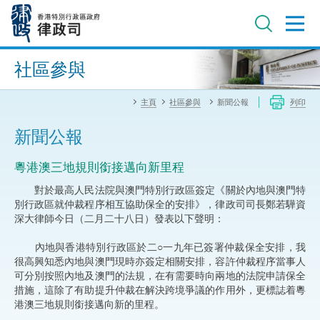
跳
至
主
內
進階搜尋
容
社區參與
主頁
社區參與
新聞公報
列印
新聞公報
​粵港澳三地規則銜接邁向新里程
對於最高人民法院與澳門特別行政區簽定《關於內地與澳門特
別行政區就仲裁程序相互協助保全的安排》，律政司司長鄭若驊資
深大律師今日（二月二十八日）發表以下聲明：
內地與香港特別行政區於二○一九年已簽署仲裁保全安排，我
很高興知悉內地與澳門現時亦簽定相關安排，容許仲裁程序當事人
可分別按照內地及澳門的法規，在有需要時向兩地的法院申請保全
措施，這除了有助提升仲裁在解決跨境爭議的作用外，更標誌着粵
港澳三地規則銜接邁向新的里程。