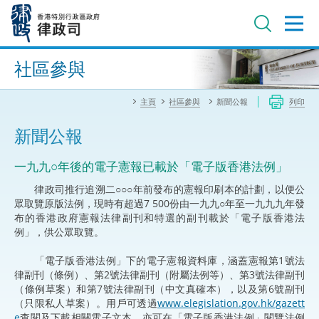
跳
至
主
內
進階搜尋
容
社區參與
主頁
社區參與
新聞公報
列印
新聞公報
​一九九○年後的電子憲報已載於「電子版香港法例」
律政司推行追溯二○○○年前發布的憲報印刷本的計劃，以便公
眾取覽原版法例，現時有超過7 500份由一九九○年至一九九九年發
布的香港政府憲報法律副刊和特選的副刊載於「電子版香港法
例」，供公眾取覽。
「電子版香港法例」下的電子憲報資料庫，涵蓋憲報第1號法
律副刊（條例）、第2號法律副刊（附屬法例等）、第3號法律副刊
（條例草案）和第7號法律副刊（中文真確本），以及第6號副刊
（只限私人草案）。用戶可透過
www.elegislation.gov.hk/gazett
e
查閱及下載相關電子文本，亦可在「電子版香港法例」閱覽法例