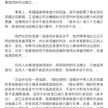
響我們的司法獨立。」
「事實上，英國議會將會進行的辯論，很可能影響了兩名現任
英國法官辭職，正是獨立司法機構的法官受到外部政治壓力的清楚
實據。這種情況不容亦不會在香港出現，《基本法》第八十五條訂
明，香港特區法院獨立進行審判，不受任何干涉。」
「我們法官的質素一直維持於最高水平，他們專業地以公正不
阿的態度來處理案件，作出有理據的判決，向所有客觀和公正的人
展示：首先，刑事司法制度的妥善運作符合人權保障和法治原則；
其次，法官一直嚴格按照可接納的證據和適用法律處理案件，並遵
循適當程序。」
「任何人企圖透過無理指控，削弱我們的司法獨立，只會徒勞
無功。這些人一般都不會提供任何實證，因為根本並不存在。」
「正如外交部一再強調，《聯合聲明》是關於中華人民共和國
對香港恢復行使主權及有關過渡期安排。《聯合聲明》關於對香港
的基本方針政策是中方單方面政策宣示，不是中方對英方的承諾，
更不是國際義務。這些方針政策已納入香港特別行政區的《基本
法》，並已全面有效落實。隨着國家對香港恢復行使主權和完成各
項後續工作，所有與英方有關的條款經已履行完畢。此後，香港特