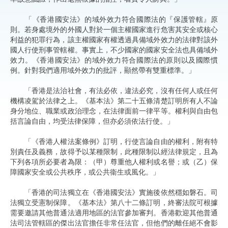
「《香港國安法》的域外效力符合國際法的『保護管轄』原
則。若身處境外的外國人對於一個主權國家進行危害其安全或核心
利益的犯罪行為，該主權國家有權透過具備域外效力的法律對該外
國人行使刑事管轄權。事實上，不少國家的國家安全法也具備域外
效力。《香港國安法》的域外效力符合國際法的原則以及國際慣
例。針對我們適用域外效力的批評，顯然帶有雙重標準。」
「香港是法治社會，有法必依，違法必究，沒有任何人或任何
機構凌駕於法律之上。《基本法》第二十五條清楚訂明所有人不論
身分地位、職業或政治理念，在法律面前一律平等。權利與自由包
括言論自由，均受法律保障，但亦必須依法行使。」
「《香港人權法案條例》訂明，行使言論自由的權利，附有特
別責任及義務，故得予以某種限制，此種限制以經法律規定，且為
下列各項所必要者為限：（甲）尊重他人權利或名譽；或（乙）保
障國家安全或公共秩序，或公共衞生或風化。」
「香港的司法獨立在《香港國安法》實施後依然穩如磐石。司
法獨立受憲制保障。《基本法》第八十二條訂明，終審法院可根據
需要邀請其他普通法適用地區的法官參加審判。香港歡迎其他普通
法司法管轄區的傑出法官擔任非常任法官，但他們的離任絕不會影