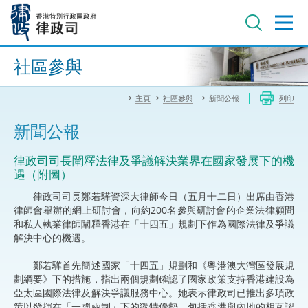
跳
至
主
內
進階搜尋
容
社區參與
主頁
社區參與
新聞公報
列印
新聞公報
​律政司司長闡釋法律及爭議解決業界在國家發展下的機
遇（附圖）
律政司司長鄭若驊資深大律師今日（五月十二日）出席由香港
律師會舉辦的網上研討會，向約200名參與研討會的企業法律顧問
和私人執業律師闡釋香港在「十四五」規劃下作為國際法律及爭議
解決中心的機遇。
鄭若驊首先簡述國家「十四五」規劃和《粵港澳大灣區發展規
劃綱要》下的措施，指出兩個規劃確認了國家政策支持香港建設為
亞太區國際法律及解決爭議服務中心。她表示律政司已推出多項政
策以發揮在「一國兩制」下的獨特優勢，包括香港與內地的相互認