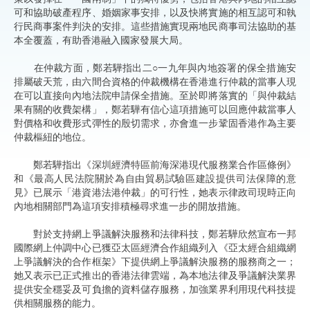
可和協助破產程序、婚姻家事安排，以及快將實施的相互認可和執
行民商事案件判決的安排。這些措施實現兩地民商事司法協助的基
本全覆蓋，有助香港融入國家發展大局。
在仲裁方面，鄭若驊指出二○一九年與內地簽署的保全措施安
排屬破天荒，由六間合資格的仲裁機構在香港進行仲裁的當事人現
在可以直接向內地法院申請保全措施。至於即將落實的「與仲裁結
果有關的收費架構」，鄭若驊有信心這項措施可以回應仲裁當事人
對價格和收費形式彈性的殷切需求，亦會進一步鞏固香港作為主要
仲裁樞紐的地位。
鄭若驊指出《深圳經濟特區前海深港現代服務業合作區條例》
和《最高人民法院關於為自由貿易試驗區建設提供司法保障的意
見》已展示「港資港法港仲裁」的可行性，她表示律政司現時正向
內地相關部門為這項安排積極尋求進一步的開放措施。
對於支持網上爭議解決服務和法律科技，鄭若驊欣然宣布一邦
國際網上仲調中心已獲亞太區經濟合作組織列入《亞太經合組織網
上爭議解決的合作框架》下提供網上爭議解決服務的服務商之一；
她又表示已正式推出的香港法律雲端，為本地法律及爭議解決業界
提供安全穩妥及可負擔的資料儲存服務，加強業界利用現代科技提
供相關服務的能力。