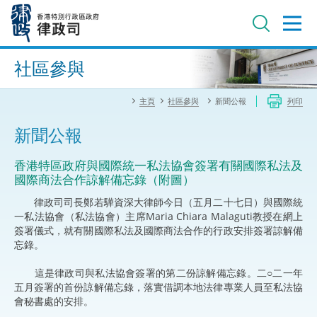
跳
至
主
內
進階搜尋
容
社區參與
主頁
社區參與
新聞公報
列印
新聞公報
香港特區政府與國際統一私法協會簽署有關國際私法及
國際商法合作諒解備忘錄（附圖）
律政司司長鄭若驊資深大律師今日（五月二十七日）與國際統
一私法協會（私法協會）主席Maria Chiara Malaguti教授在網上
簽署儀式，就有關國際私法及國際商法合作的行政安排簽署諒解備
忘錄。
這是律政司與私法協會簽署的第二份諒解備忘錄。二○二一年
五月簽署的首份諒解備忘錄，落實借調本地法律專業人員至私法協
會秘書處的安排。