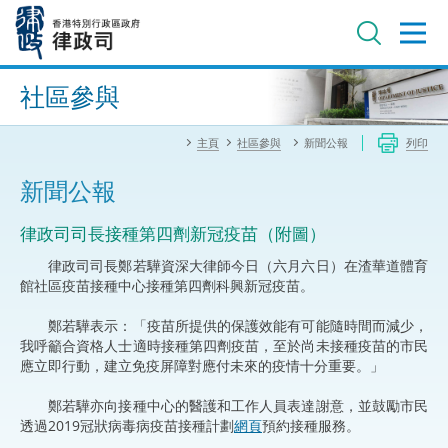
跳
至
主
內
進階搜尋
容
社區參與
主頁
社區參與
新聞公報
列印
新聞公報
​律政司司長接種第四劑新冠疫苗（附圖）
律政司司長鄭若驊資深大律師今日（六月六日）在渣華道體育
館社區疫苗接種中心接種第四劑科興新冠疫苗。
鄭若驊表示：「疫苗所提供的保護效能有可能隨時間而減少，
我呼籲合資格人士適時接種第四劑疫苗，至於尚未接種疫苗的市民
應立即行動，建立免疫屏障對應付未來的疫情十分重要。」
鄭若驊亦向接種中心的醫護和工作人員表達謝意，並鼓勵市民
透過2019冠狀病毒病疫苗接種計劃
網頁
預約接種服務。