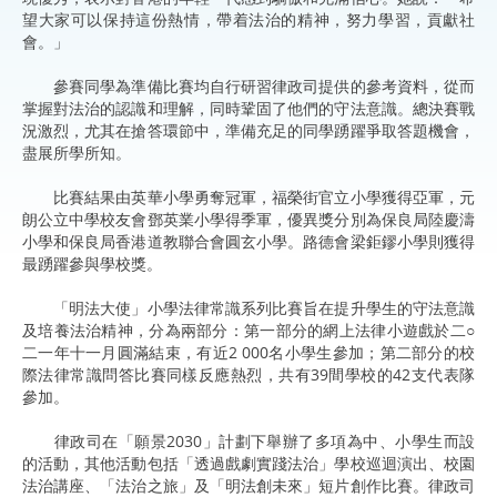
望大家可以保持這份熱情，帶着法治的精神，努力學習，貢獻社
會。」
參賽同學為準備比賽均自行研習律政司提供的參考資料，從而
掌握對法治的認識和理解，同時鞏固了他們的守法意識。總決賽戰
況激烈，尤其在搶答環節中，準備充足的同學踴躍爭取答題機會，
盡展所學所知。
比賽結果由英華小學勇奪冠軍，福榮街官立小學獲得亞軍，元
朗公立中學校友會鄧英業小學得季軍，優異獎分別為保良局陸慶濤
小學和保良局香港道教聯合會圓玄小學。路德會梁鉅鏐小學則獲得
最踴躍參與學校獎。
「明法大使」小學法律常識系列比賽旨在提升學生的守法意識
及培養法治精神，分為兩部分：第一部分的網上法律小遊戲於二○
二一年十一月圓滿結束，有近2 000名小學生參加；第二部分的校
際法律常識問答比賽同樣反應熱烈，共有39間學校的42支代表隊
參加。
律政司在「願景2030」計劃下舉辦了多項為中、小學生而設
的活動，其他活動包括「透過戲劇實踐法治」學校巡迴演出、校園
法治講座、「法治之旅」及「明法創未來」短片創作比賽。律政司