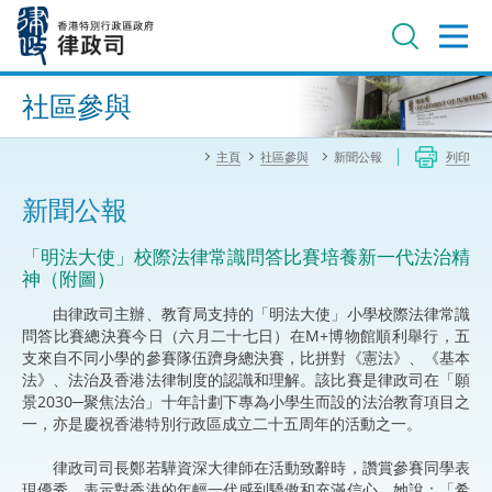
跳
至
主
內
進階搜尋
容
社區參與
主頁
社區參與
新聞公報
列印
新聞公報
「明法大使」校際法律常識問答比賽培養新一代法治精
神（附圖）
由律政司主辦、教育局支持的「明法大使」小學校際法律常識
問答比賽總決賽今日（六月二十七日）在M+博物館順利舉行，五
支來自不同小學的參賽隊伍躋身總決賽，比拼對《憲法》、《基本
法》、法治及香港法律制度的認識和理解。該比賽是律政司在「願
景2030─聚焦法治」十年計劃下專為小學生而設的法治教育項目之
一，亦是慶祝香港特別行政區成立二十五周年的活動之一。
律政司司長鄭若驊資深大律師在活動致辭時，讚賞參賽同學表
現優秀，表示對香港的年輕一代感到驕傲和充滿信心。她說：「希