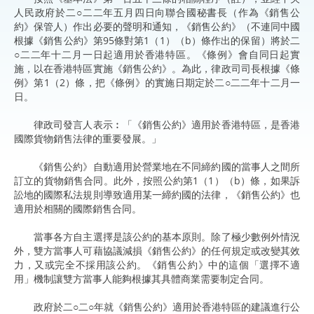
人民政府於二○二二年五月四日向聯合國秘書長（作為《銷售公
約》保管人）作出必要的聲明和通知，《銷售公約》（不連同中國
根據《銷售公約》第95條對第1（1）（b）條作出的保留）將於二
○二二年十二月一日起適用於香港特區。《條例》會自同日起實
施，以在香港特區實施《銷售公約》。為此，律政司司長根據《條
例》第1（2）條，把《條例》的實施日期定於二○二二年十二月一
日。
律政司發言人表示︰「《銷售公約》適用於香港特區，是香港
國際貨物銷售法律的重要發展。」
《銷售公約》自動適用於營業地在不同締約國的當事人之間所
訂立的貨物銷售合同。此外，按照公約第1（1）（b）條，如果訴
訟地的國際私法規則導致適用某一締約國的法律，《銷售公約》也
適用於相關的國際銷售合同。
當事各方自主選擇是該公約的基本原則。除了極少數例外情況
外，雙方當事人可藉協議減損《銷售公約》的任何規定或改變其效
力，又或完全不採用該公約。《銷售公約》中的這個「選擇不適
用」機制讓雙方當事人能夠根據其具體商業需要制定合同。
政府於二○二○年就《銷售公約》適用於香港特區的建議進行公