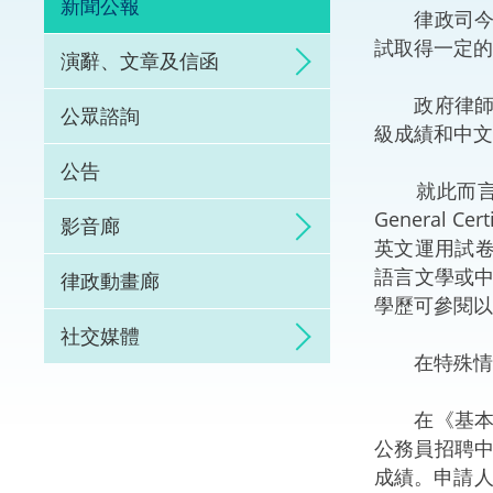
新聞公報
律政司今日
體育爭議解決先導
試取得一定的
演辭、文章及信函
能力建設
政府律師的
公眾諮詢
級成績和中文
法律樞紐
公告
就此而言，
促成交易和爭議解
General C
影音廊
英文運用試
語言文學或
律政動畫廊
學歷可參閱以
社交媒體
在特殊情況
在《基本法
公務員招聘
成績。申請人