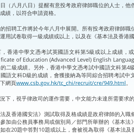
（八月八日）提醒有意投考政府律師職位的人士，他們
“一帶一路”建設
計劃
Tiế
成績，以符合申請資格。
粵港澳大灣區
招聘工作將於今年八月中展開。所有投考政府律師職位
運用試卷取得一級成績或以上，以及在《基本法及香港
香港中學文憑考試英國語文科第5級或以上成績，或
決服務中心
ertificate of Education (Advanced Level) 
卷的二級成績。另外，香港中學文憑考試中國語文科第4
中國語文科D級的成績，會獲接納為等同綜合招聘考試中
下網頁
www.csb.gov.hk/tc_chi/recruit/cre/949.html
。
下，視乎律政司的運作需要，中文能力未達所需要求的
及香港國安法》測試取得及格成績是政府律師的入職條
中參加由公務員事務局或個別局／部門所舉辦的《基本法
如在20題中答對10題或以上，會被視為取得《基本法