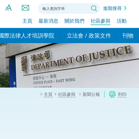
進階搜尋
主頁
最新消息
關於我們
社區參與
活動
A
A
國際法律人才培訓學院
立法會 / 政策文件
刊物
A
港設立辦事
的學院
現行政策措施
基本
asa Indonesia (印尼語)
的專家委員會
政策文件
粵港
दी (印度語)
的辦公室
特別財務委員會
香港
ाली (尼泊爾語)
主頁
社區參與
新聞公報
列印
ਾਬੀ (旁遮普語)
的培訓課程和能力建設項
民事
alog (他加祿語)
交易
年刊 2024-2025
าไทย (泰語)
國際
اردو (烏爾都語)
年度回顧 2024-2025