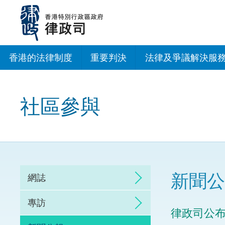
跳
至
主
內
容
香港的法律制度
重要判決
法律及爭議解決服
法治建設辦公室
社區參與
香港專業服務出海
調解
仲裁
新聞公
網誌
訴訟
專訪
律政司公
網上爭議解決及法