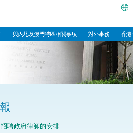
繁
简
務
與內地及澳門特區相關事項
對外事務
香港
EN
與內地的安排
國際政府機構在香
我們
處或運作
Bah
平台
香港與內地相互認可和執行民
我們
商事案件判決的安排
多邊協定
हिन्
我們
नेप
關於建立更緊密經貿關係的安
其他協定
排
ਪੰਜ
我們
目
報
Tag
與內地有關的項目及合作安排
我們的
ภาษ
與澳門特區的安排
布招聘政府律師的安排
律科技
我們的