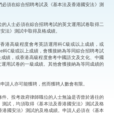
必須在綜合招聘考試及《基本法及香港國安法》測
法律
ng Việt (越南語)
維護
的人士必須在綜合招聘考試的英文運用試卷取得二
國安法》測試中取得及格成績。
刑事
香港高級程度會考英語運用科C級或以上成績，或
相互
English Language科C級或以上成績，會獲接納為等同綜合招聘考試
級成績，或香港高級程度會考中國語文及文化、中國
一般
文運用試卷的一級成績。其他會獲接納為等同成績的
申請人亦可能獲聘，然而獲聘人數會有限。
件。投考政府律師職位的人士無論是否曾於過往的
》測試，均須取得《基本法及香港國安法》測試及格
及香港國安法》測試的及格成績。申請人必須在《基本