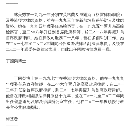
———
林美秀在一九九一年分別在英格蘭及威爾斯（格雷律師學院）
及香港獲大律師資格，並在一九九三年在新加坡取得訟辯人及律師
資格。她在一九九四年獲委任為檢察官，在一九九五年晉升為高級
檢察官，至二○○八年升任副首席政府律師，於二○一八年再擢升為
首席政府律師。她在律政司服務二十八年，曾在多個科別工作。她
在二○一七年至二○二○年期間出任國際法律科副法律專員，及後在
二○二一年獲委任為律政專員，自此出任國際法律專員一職。
丁國榮博士
—————
丁國榮博士在一九九七年在香港獲大律師資格。他在一九九九
年獲委任為政府律師，在二○○六年晉升為高級政府律師，在二○一
二年升任副首席政府律師，到二○一七年再擢升為首席政府律師。
他曾在律政司國際法律科服務十九年，並在二○一九至二○二二年間
出任普惠避免及解決爭議辦公室主任。他在二○二一年獲頒授行政
長官公共服務獎狀。
梅基發
———