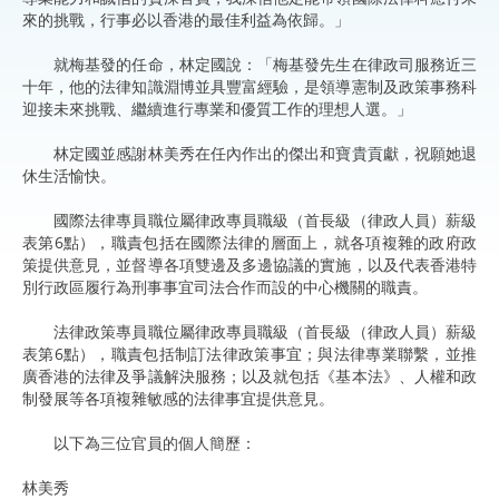
來的挑戰，行事必以香港的最佳利益為依歸。」
就梅基發的任命，林定國說：「梅基發先生在律政司服務近三
十年，他的法律知識淵博並具豐富經驗，是領導憲制及政策事務科
迎接未來挑戰、繼續進行專業和優質工作的理想人選。」
林定國並感謝林美秀在任內作出的傑出和寶貴貢獻，祝願她退
休生活愉快。
國際法律專員職位屬律政專員職級（首長級（律政人員）薪級
表第6點），職責包括在國際法律的層面上，就各項複雜的政府政
策提供意見，並督導各項雙邊及多邊協議的實施，以及代表香港特
別行政區履行為刑事事宜司法合作而設的中心機關的職責。
法律政策專員職位屬律政專員職級（首長級（律政人員）薪級
表第6點），職責包括制訂法律政策事宜；與法律專業聯繫，並推
廣香港的法律及爭議解決服務；以及就包括《基本法》、人權和政
制發展等各項複雜敏感的法律事宜提供意見。
以下為三位官員的個人簡歷：
林美秀