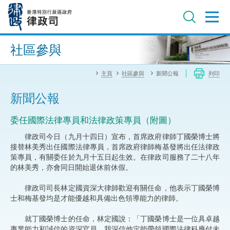
跳
至
主
內
進階搜尋
容
社區參與
主頁
社區參與
新聞公報
列印
新聞公報
委任國際法律專員和法律政策專員（附圖）
律政司今日（九月十四日）宣布，首席政府律師丁國榮博士將
接替林美秀出任國際法律專員，首席政府律師梅基發將出任法律政
策專員，有關委任於九月十五日起生效。在律政司服務了二十八年
的林美秀，亦會同日開始退休前休假。
律政司司長林定國資深大律師歡迎有關任命，他表示丁國榮博
士和梅基發均是才能優越和具備出色領導能力的律師。
就丁國榮博士的任命，林定國說：「丁國榮博士是一位具卓越
專業能力和誠信的資深官員，我深信他定能帶領國際法律科應付未