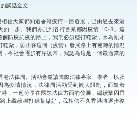
的談話全文：
法律
ng Việt (越南語)
我相信大家都知道香港疫情一路發展，已由過去來港
維護
的一步。我們亦見到各行各業都因疫情「0+3」這
整個防疫抗疫的路上，我們必須穩打穩紮，因為剛才
刑事
穩打穩紮，防止在這個（疫情）發展路上有逆轉的情況
覆，令社會逐步有序復常，我認為這是一個最適當的
相互
一般
香港法律周。活動會邀請國際法律專家、學者，以及
因為疫情情況，法律周活動受到較大限制，而隨着
香港，一起分享在國際法律方面的發展，繼續鞏固香
疫路上繼續穩打穩紮做好，我相信不久香港將逐步復