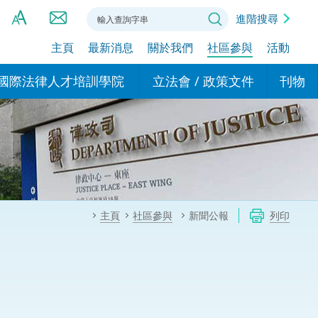
進階搜尋
主頁
最新消息
關於我們
社區參與
活動
A
A
國際法律人才培訓學院
立法會 / 政策文件
刊物
A
港設立辦事
的學院
現行政策措施
基本
asa Indonesia (印尼語)
的專家委員會
政策文件
粵港
दी (印度語)
的辦公室
特別財務委員會
香港
ाली (尼泊爾語)
主頁
社區參與
新聞公報
列印
ਾਬੀ (旁遮普語)
的培訓課程和能力建設項
民事
alog (他加祿語)
交易
年刊 2024-2025
าไทย (泰語)
國際
اردو (烏爾都語)
年度回顧 2024-2025