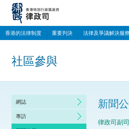
跳
至
主
內
容
香港的法律制度
重要判決
法律及爭議解決服
法治建設辦公室
社區參與
香港專業服務出海
調解
仲裁
新聞公
網誌
訴訟
專訪
律政司副
網上爭議解決及法