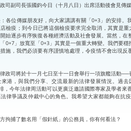
司副司長張國鈞今日（十月八日）出席活動後會見傳媒
“一帶一路”建設
計劃
Tiế
：各位傳媒朋友好，向大家講講有關「0+3」的安排。
粵港澳大灣區
店檢疫；到今日已將這個檢疫要求完全取消，其實是重大
，開始逐步有序恢復各種經濟活動及社會發展。當然，在
「0+7」放寬至「0+3」其實是一個重大轉變。我們要
項措施，我們必須要有序謹慎地處理，令疫情不會出現反
決服務中心
政司將於十一月七日至十一日會舉行一項旗艦活動──
士來港，與我們分享、交流最新的法律發展情況。過去
安排，今年法律周活動可以更廣泛邀請國際專家及學者來
區法律爭議及仲裁中心的角色。我希望大家都能夠在抗
方拘捕了數名用「假針紙」的公務員，你有何看法？