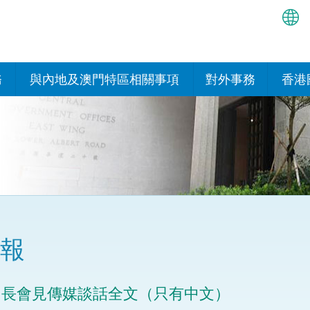
繁
简
務
與內地及澳門特區相關事項
對外事務
香港
EN
與內地的安排
國際政府機構在香
我們
處或運作
Bah
平台
香港與內地相互認可和執行民
我們
商事案件判決的安排
多邊協定
हिन्
我們
नेप
關於建立更緊密經貿關係的安
其他協定
排
ਪੰਜ
我們
目
報
Tag
與內地有關的項目及合作安排
我們的
ภาษ
與澳門特區的安排
司長會見傳媒談話全文（只有中文）
律科技
我們的