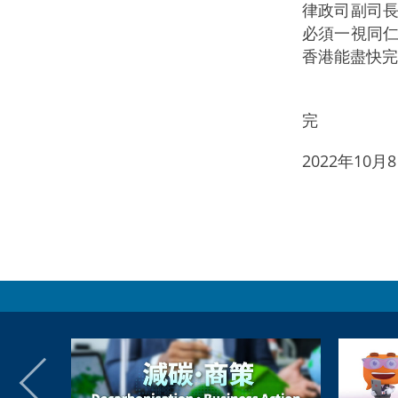
律政司副司
必須一視同
香港能盡快完
完
2022年10