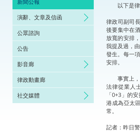
新聞公報
以下是律政
體育爭議解決先導
演辭、文章及信函
律政司副司長
能力建設
後要集中在酒
公眾諮詢
放寬的安排
法律樞紐
我提及過，由
公告
發生。每一
促成交易和爭議解
安排。
影音廊
事實上，律
律政動畫廊
法律從業人
「0+3」的
社交媒體
港成為亞太
常。
記者：昨日警