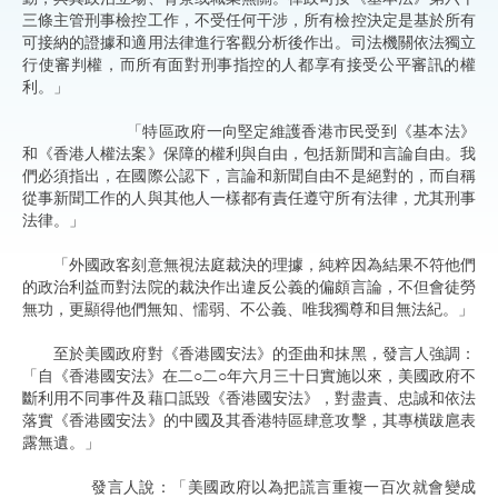
三條主管刑事檢控工作，不受任何干涉，所有檢控決定是基於所有
可接納的證據和適用法律進行客觀分析後作出。司法機關依法獨立
行使審判權，而所有面對刑事指控的人都享有接受公平審訊的權
利。」
「特區政府一向堅定維護香港市民受到《基本法》
和《香港人權法案》保障的權利與自由，包括新聞和言論自由。我
們必須指出，在國際公認下，言論和新聞自由不是絕對的，而自稱
從事新聞工作的人與其他人一樣都有責任遵守所有法律，尤其刑事
法律。」
「外國政客刻意無視法庭裁決的理據，純粹因為結果不符他們
的政治利益而對法院的裁決作出違反公義的偏頗言論，不但會徒勞
無功，更顯得他們無知、懦弱、不公義、唯我獨尊和目無法紀。」
至於美國政府對《香港國安法》的歪曲和抹黑，發言人強調：
「自《香港國安法》在二○二○年六月三十日實施以來，美國政府不
斷利用不同事件及藉口詆毀《香港國安法》，對盡責、忠誠和依法
落實《香港國安法》的中國及其香港特區肆意攻擊，其專橫跋扈表
露無遺。」
發言人說：「美國政府以為把謊言重複一百次就會變成