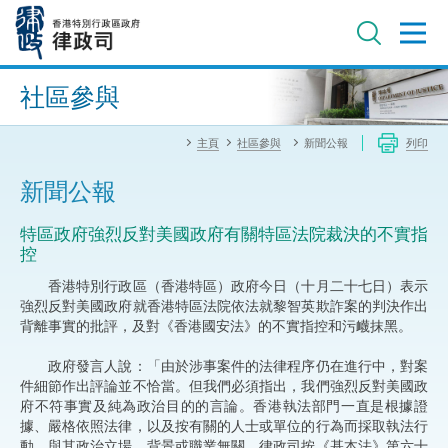
跳
至
主
內
進階搜尋
容
社區參與
主頁
社區參與
新聞公報
列印
新聞公報
特區政府強烈反對美國政府有關特區法院裁決的不實指
控
香港特別行政區（香港特區）政府今日（十月二十七日）表示
強烈反對美國政府就香港特區法院依法就黎智英欺詐案的判決作出
背離事實的批評，及對《香港國安法》的不實指控和污衊抹黑。
政府發言人說：「由於涉事案件的法律程序仍在進行中，對案
件細節作出評論並不恰當。但我們必須指出，我們強烈反對美國政
府不符事實及純為政治目的的言論。香港執法部門一直是根據證
據、嚴格依照法律，以及按有關的人士或單位的行為而採取執法行
動，與其政治立場、背景或職業無關。律政司按《基本法》第六十