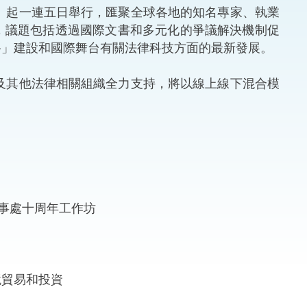
）起一連五日舉行，匯聚全球各地的知名專家、執業
法律
ng Việt (越南語)
，議題包括透過國際文書和多元化的爭議解決機制促
路」建設和國際舞台有關法律科技方面的最新發展。
維護
及其他法律相關組織全力支持，將以線上線下混合模
刑事
相互
一般
辦事處十周年工作坊
境貿易和投資