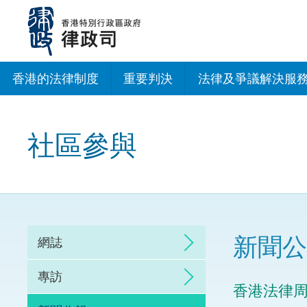
跳
至
主
內
容
香港的法律制度
重要判決
法律及爭議解決服
法治建設辦公室
社區參與
香港專業服務出海
調解
仲裁
新聞公
網誌
訴訟
專訪
香港法律周
網上爭議解決及法