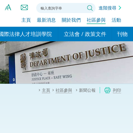
進階搜尋
主頁
最新消息
關於我們
社區參與
活動
A
A
國際法律人才培訓學院
立法會 / 政策文件
刊物
A
港設立辦事
的學院
現行政策措施
基本
asa Indonesia (印尼語)
的專家委員會
政策文件
粵港
दी (印度語)
的辦公室
特別財務委員會
香港
ाली (尼泊爾語)
主頁
社區參與
新聞公報
列印
ਾਬੀ (旁遮普語)
的培訓課程和能力建設項
民事
alog (他加祿語)
交易
年刊 2024-2025
าไทย (泰語)
國際
اردو (烏爾都語)
年度回顧 2024-2025