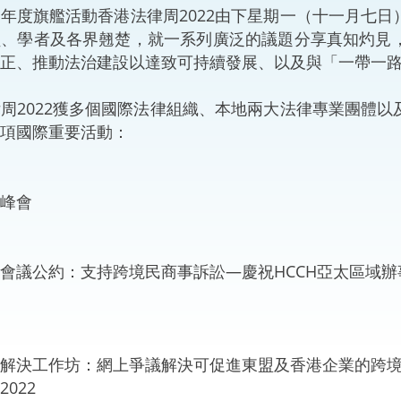
度旗艦活動香港法律周2022由下星期一（十一月七日
“一帶一路”建設
計劃
Tiế
員、學者及各界翹楚，就一系列廣泛的議題分享真知灼見
正、推動法治建設以達致可持續發展、以及與「一帶一
粵港澳大灣區
2022獲多個國際法律組織、本地兩大法律專業團體以
項國際重要活動：
決服務中心
峰會
會議公約：支持跨境民商事訴訟—慶祝HCCH亞太區域
解決工作坊：網上爭議解決可促進東盟及香港企業的跨
022