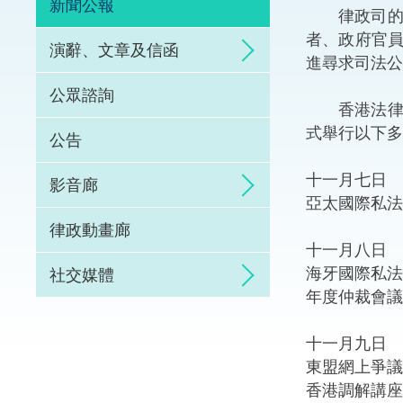
新聞公報
律政司的年
體育爭議解決先導
者、政府官
演辭、文章及信函
進尋求司法公
能力建設
公眾諮詢
香港法律周
法律樞紐
式舉行以下多
公告
促成交易和爭議解
十一月七日
影音廊
亞太國際私法
律政動畫廊
十一月八日
海牙國際私法
社交媒體
年度仲裁會議
十一月九日
東盟網上爭議
香港調解講座2