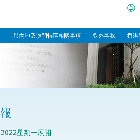
繁
简
務
與內地及澳門特區相關事項
對外事務
香港
EN
與內地的安排
國際政府機構在香
我們
處或運作
Bah
平台
香港與內地相互認可和執行民
我們
商事案件判決的安排
多邊協定
हिन्
我們
नेप
關於建立更緊密經貿關係的安
其他協定
排
ਪੰਜ
我們
目
報
Tag
與內地有關的項目及合作安排
我們的
ภาษ
與澳門特區的安排
2022星期一展開
律科技
我們的