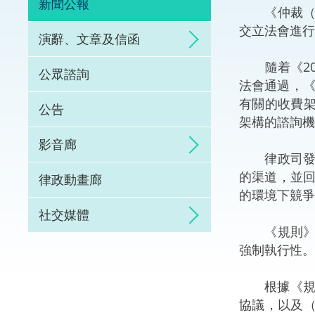
新聞公報
《仲裁（與
體育爭議解決先導
交立法會進行
演辭、文章及信函
能力建設
隨着《20
公眾諮詢
法會通過，《
法律樞紐
有關的收費架
公告
架構的諮詢機
促成交易和爭議解
影音廊
律政司發言
的渠道，並
律政動畫廊
的環境下競
社交媒體
《規則》就
強制執行性。
根據《規則
協議，以及