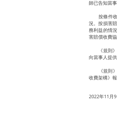
師已告知當事
按條件收費
況。按損害
務利益的情況
害賠償收費協
《規則》亦
向當事人提供
《規則》是
收費架構》報
2022年11