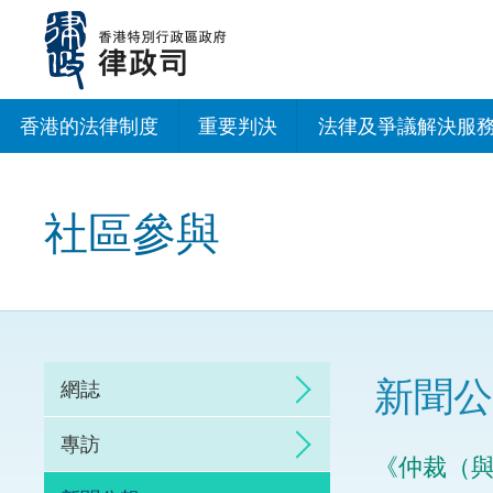
跳
至
主
內
容
香港的法律制度
重要判決
法律及爭議解決服
法治建設辦公室
社區參與
香港專業服務出海
調解
仲裁
新聞公
網誌
訴訟
專訪
《仲裁（
網上爭議解決及法