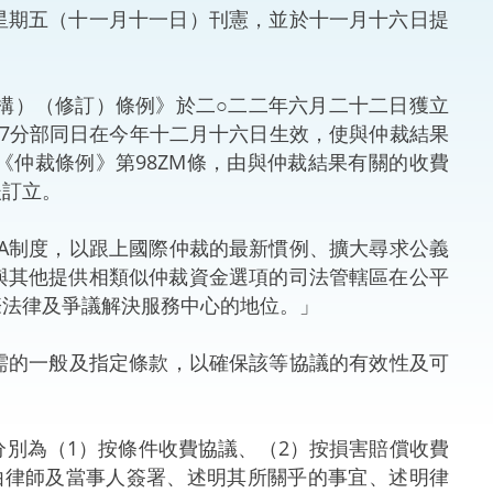
期五（十一月十一日）刊憲，並於十一月十六日提
法律
ng Việt (越南語)
維護
構）（修訂）條例》於二○二二年六月二十二日獲立
4及7分部同日在今年十二月十六日生效，使與仲裁結果
刑事
《仲裁條例》第98ZM條，由與仲裁結果有關的收費
後訂立。
相互
A制度，以跟上國際仲裁的最新慣例、擴大尋求公義
一般
與其他提供相類似仲裁資金選項的司法管轄區在公平
際法律及爭議解決服務中心的地位。」
需的一般及指定條款，以確保該等協議的有效性及可
別為（1）按條件收費協議、（2）按損害賠償收費
由律師及當事人簽署、述明其所關乎的事宜、述明律