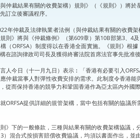
仲裁結果有關的收費架構）規則》（《規則》）將於星
“一帶一路”建設
計劃
Tiế
先訂立後審議程序。
粵港澳大灣區
22年仲裁及法律執業者法例（與仲裁結果有關的收費架
規則》將與《仲裁條例》（第609章）第10B部第3、
構（ORFSA）制度得以在香港全面實施。《規則》根據
構在諮詢律政司司長及獲得終審法院首席法官事先批准
決服務中心
人今日（十一月九日）表示︰「香港有必要引入ORFS
回應仲裁當事人對彈性收費安排的需求。此制度令香港能
爭，從而保持香港的競爭力和鞏固香港作為亞太區內外國
ORFSA提供詳細的規管架構，當中包括有關的協議所
》下的一般條款，三種與結果有關的收費架構協議，分
（3）混合式按損害賠償收費協議，均須以書面作出，並