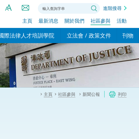
進階搜尋
主頁
最新消息
關於我們
社區參與
活動
A
A
國際法律人才培訓學院
立法會 / 政策文件
刊物
A
港設立辦事
的學院
現行政策措施
基本
asa Indonesia (印尼語)
的專家委員會
政策文件
粵港
दी (印度語)
的辦公室
特別財務委員會
香港
ाली (尼泊爾語)
主頁
社區參與
新聞公報
列印
ਾਬੀ (旁遮普語)
的培訓課程和能力建設項
民事
alog (他加祿語)
交易
年刊 2024-2025
าไทย (泰語)
國際
اردو (烏爾都語)
年度回顧 2024-2025