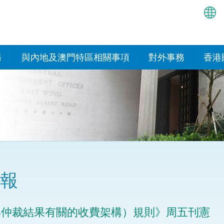
繁
简
務
與內地及澳門特區相關事項
對外事務
香港
EN
與內地的安排
國際政府機構在香
我們
處或運作
Bah
平台
香港與內地相互認可和執行民
我們
商事案件判決的安排
多邊協定
हिन्
我們
नेप
關於建立更緊密經貿關係的安
其他協定
排
ਪੰਜ
我們
目
報
Tag
與內地有關的項目及合作安排
我們的
ภาษ
與澳門特區的安排
與仲裁結果有關的收費架構）規則》周五刊憲
律科技
我們的