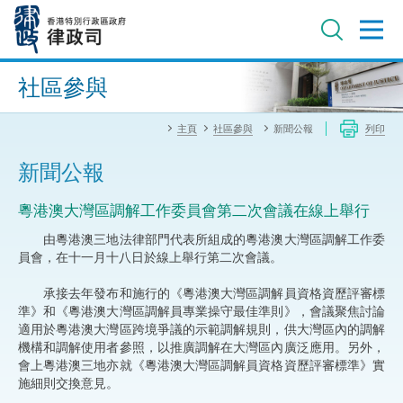
跳
至
主
內
進階搜尋
容
社區參與
主頁
社區參與
新聞公報
列印
新聞公報
粵港澳大灣區調解工作委員會第二次會議在線上舉行
由粵港澳三地法律部門代表所組成的粵港澳大灣區調解工作委
員會，在十一月十八日於線上舉行第二次會議。
承接去年發布和施行的《粵港澳大灣區調解員資格資歷評審標
準》和《粵港澳大灣區調解員專業操守最佳準則》，會議聚焦討論
適用於粵港澳大灣區跨境爭議的示範調解規則，供大灣區內的調解
機構和調解使用者參照，以推廣調解在大灣區內廣泛應用。另外，
會上粵港澳三地亦就《粵港澳大灣區調解員資格資歷評審標準》實
施細則交換意見。